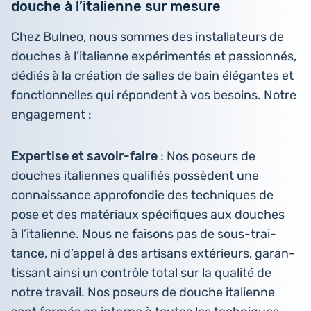
douche à l’italienne sur mesure
Chez Bulneo, nous sommes des ins­tal­la­teurs de
douches à l’i­ta­lienne expé­ri­men­tés et pas­sion­nés,
dédiés à la créa­tion de salles de bain élé­gantes et
fonc­tion­nelles qui répondent à vos besoins. Notre
engagement :
Exper­tise et savoir-faire
: Nos poseurs de
douches ita­liennes qua­li­fiés pos­sèdent une
connais­sance appro­fon­die des tech­niques de
pose et des maté­riaux spé­ci­fiques aux douches
à l’i­ta­lienne. Nous ne faisons pas de sous-trai­
tance, ni d’appel à des arti­sans exté­rieurs, garan­
tis­sant ainsi un contrôle total sur la qualité de
notre travail. Nos poseurs de douche ita­lienne