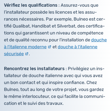
Véri­fiez les qua­li­fi­ca­tions
: Assurez-vous que
l’ins­tal­la­teur possède les licences et les assu­
rances néces­saires. Par exemple, Bulneo est cer­
ti­fié Qua­li­bat, Han­di­bat et Sil­ver­bat, des cer­ti­fi­ca­
tions qui garan­tissent un niveau de com­pé­tence
et de qualité reconnu pour l’ins­tal­la­tion de
douche
à l’i­ta­lienne moderne
et
douche à l’i­ta­lienne
sécu­ri­sée
.
Ren­con­trez les ins­tal­la­teurs
: Pri­vi­lé­giez un ins­
tal­la­teur de douche ita­lienne avec qui vous avez
un bon contact et qui inspire confiance. Chez
Bulneo, tout au long de votre projet, vous gardez
le même inter­lo­cu­teur, ce qui faci­lite la com­mu­ni­
ca­tion et le suivi des travaux.