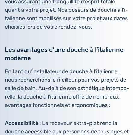
vous assu­rant une tran­quilli­té d’es­prit totale
quant à votre projet. Nos poseurs de douche à l’i­
ta­lienne sont mobi­li­sés sur votre projet aux dates
choi­sies lors de votre rendez-vous.
Les avantages d’une douche à l’italienne
moderne
En tant qu’ins­tal­la­teur de douche à l’i­ta­lienne,
nous recher­chons le meilleur pour vos projets de
salle de bain. Au-delà de son esthé­tique intem­po­
relle, la douche à l’i­ta­lienne offre de nom­breux
avan­tages fonc­tion­nels et ergonomiques :
Acces­si­bi­li­té
: Le rece­veur extra-plat rend la
douche acces­sible aux per­sonnes de tous âges et