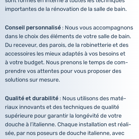
sont formés en interne à toutes les tech­niques
impor­tantes de la réno­va­tion de la salle de bain.
Conseil per­son­na­li­sé
: Nous vous accom­pa­gnons
dans le choix des élé­ments de votre salle de bain.
Du rece­veur, des parois, de la robi­net­te­rie et des
acces­soires les mieux adaptés à vos besoins et
à votre budget. Nous prenons le temps de com­
prendre vos attentes pour vous pro­po­ser des
solu­tions sur mesure.
Qualité et dura­bi­li­té
: Nous uti­li­sons des maté­
riaux inno­vants et des tech­niques de qualité
supé­rieure pour garan­tir la lon­gé­vi­té de votre
douche à l’i­ta­lienne. Chaque ins­tal­la­tion est réa­li­
sée, par nos poseurs de douche ita­lienne, avec