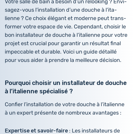
Votre salle de bain a besoin d’un reloo­king ? Envi­
sa­gez-vous l’ins­tal­la­tion d’une douche à l’i­ta­
lienne ? Ce choix élégant et moderne peut trans­
for­mer votre espace de vie. Cepen­dant, choisir le
bon ins­tal­la­teur de douche à l’i­ta­lienne pour votre
projet est crucial pour garan­tir un résul­tat final
impec­cable et durable. Voici un guide détaillé
pour vous aider à prendre la meilleure décision.
Pourquoi choisir un installateur de douche
à l’italienne spécialisé ?
Confier l’ins­tal­la­tion de votre douche à l’i­ta­lienne
à un expert pré­sente de nom­breux avantages :
Exper­tise et savoir-faire
: Les ins­tal­la­teurs de