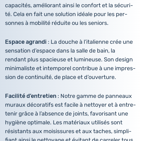
capa­ci­tés, amé­lio­rant ainsi le confort et la sécu­ri­
té. Cela en fait une solu­tion idéale pour les per­
sonnes à mobi­li­té réduite ou les seniors.
Espace agrandi
: La douche à l’i­ta­lienne crée une
sen­sa­tion d’es­pace dans la salle de bain, la
rendant plus spa­cieuse et lumi­neuse. Son design
mini­ma­liste et intem­po­rel contri­bue à une impres­
sion de conti­nui­té, de place et d’ouverture.
Faci­li­té d’en­tre­tien
: Notre gamme de pan­neaux
muraux déco­ra­tifs est facile à net­toyer et à entre­
te­nir grâce à l’ab­sence de joints, favo­ri­sant une
hygiène opti­male. Les maté­riaux uti­li­sés sont
résis­tants aux moi­sis­sures et aux taches, sim­pli­
fiant ainsi le net­toyage et évitant de car­re­ler tous