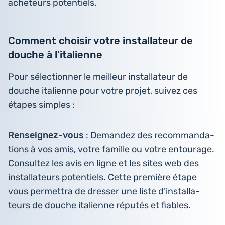
ache­teurs potentiels.
Comment choisir votre installateur de
douche à l’italienne
Pour sélec­tion­ner le meilleur ins­tal­la­teur de
douche ita­lienne pour votre projet, suivez ces
étapes simples :
Ren­sei­gnez-vous
: Deman­dez des recom­man­da­
tions à vos amis, votre famille ou votre entou­rage.
Consul­tez les avis en ligne et les sites web des
ins­tal­la­teurs poten­tiels. Cette pre­mière étape
vous per­met­tra de dresser une liste d’ins­tal­la­
teurs de douche ita­lienne réputés et fiables.