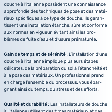
douche à l’i­ta­lienne pos­sèdent une connais­sance
appro­fon­die des tech­niques de pose et des maté­
riaux spé­ci­fiques à ce type de douche. Ils garan­
tissent une ins­tal­la­tion étanche, sûre et conforme
aux normes en vigueur, évitant ainsi les pro­
blèmes de fuite d’eau et d’usure prématurée.
Gain de temps et de séré­ni­té
: L’ins­tal­la­tion d’une
douche à l’i­ta­lienne implique plu­sieurs étapes
déli­cates, de la pré­pa­ra­tion du sol à l’é­tan­chéi­té et
à la pose des maté­riaux. Un pro­fes­sion­nel prend
en charge l’en­semble du pro­ces­sus, vous épar­
gnant ainsi du temps, du stress et des efforts.
Qualité et dura­bi­li­té
: Les ins­tal­la­teurs de douche
à l’i­ta­lienne uti­lisent des types maté­riaux et des