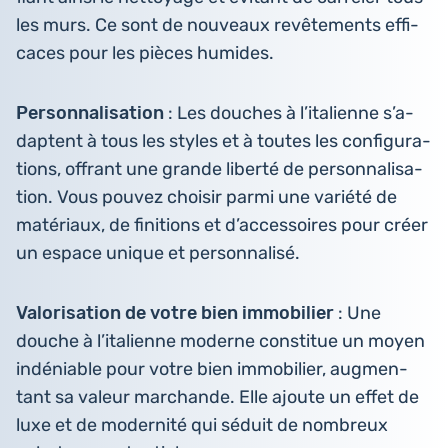
les murs. Ce sont de nou­veaux revê­te­ments effi­
caces pour les pièces humides.
Per­son­na­li­sa­tion
: Les douches à l’i­ta­lienne s’a­
daptent à tous les styles et à toutes les confi­gu­ra­
tions, offrant une grande liberté de per­son­na­li­sa­
tion. Vous pouvez choisir parmi une variété de
maté­riaux, de fini­tions et d’ac­ces­soires pour créer
un espace unique et personnalisé.
Valo­ri­sa­tion de votre bien immo­bi­lier
: Une
douche à l’i­ta­lienne moderne consti­tue un moyen
indé­niable pour votre bien immo­bi­lier, aug­men­
tant sa valeur mar­chande. Elle ajoute un effet de
luxe et de moder­ni­té qui séduit de nom­breux