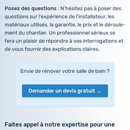
Posez des ques­tions
: N’hé­si­tez pas à poser des
ques­tions sur l’ex­pé­rience de l’ins­tal­la­teur, les
maté­riaux uti­li­sés, la garan­tie, le prix et le dérou­le­
ment du chan­tier. Un pro­fes­sion­nel sérieux se
fera un plaisir de répondre à vos inter­ro­ga­tions et
de vous fournir des expli­ca­tions claires.
Envie de rénover votre salle de bain ?
Demander un devis gratuit
Faites appel à notre expertise pour une