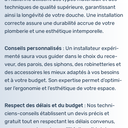
tech­niques de qualité supé­rieure, garan­tis­sant
ainsi la lon­gé­vi­té de votre douche. Une ins­tal­la­tion
cor­recte assure une dura­bi­li­té accrue de votre
plom­be­rie et une esthé­tique intemporelle.
Conseils per­son­na­li­sés
: Un ins­tal­la­teur expé­ri­
men­té saura vous guider dans le choix du rece­
veur, des parois, des siphons, des robi­net­te­ries et
des acces­soires les mieux adaptés à vos besoins
et à votre budget. Son exper­tise permet d’op­ti­mi­
ser l’er­go­no­mie et l’es­thé­tique de votre espace.
Respect des délais et du budget
: Nos tech­ni­
ciens-conseils éta­blissent un devis précis et
gratuit tout en res­pec­tant les délais conve­nus,