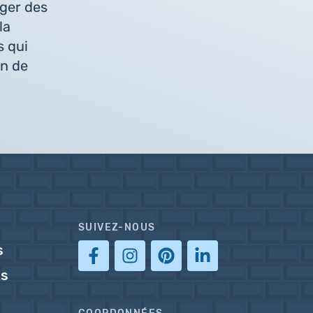
ger des
la
s qui
on de
SUIVEZ-NOUS
s
ts