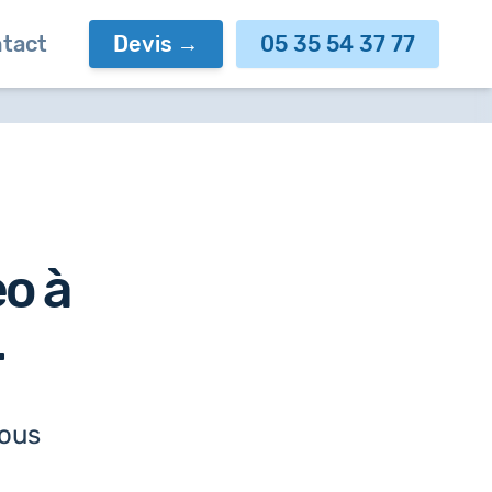
tact
Devis
05 35 54 37 77
eo à
.
nous