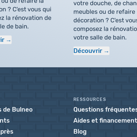
ou de refaire la
votre douche, de chan
on ? C'est vous qui
meubles ou de refaire 
 la rénovation de
décoration ? C'est vou
le de bain.
composez la rénovati
votre salle de bain.
ir
Découvrir
RESSOURCES
s de Bulneo
Questions fréquente
ents
Aides et financemen
près
Blog