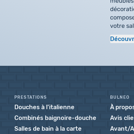
meubles 
décorati
composez
votre sal
Découvr
PRESTATIONS
BULNEO
Douches à l'italienne
À propo
Combinés baignoire-douche
Avis cli
Salles de bain à la carte
Avant/A