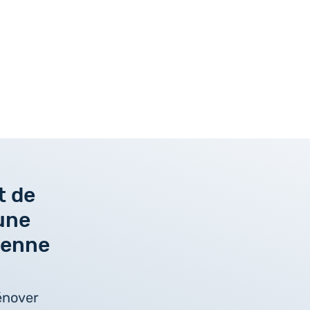
 de
une
lienne
énover