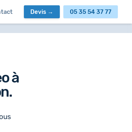
tact
Devis
05 35 54 37 77
eo à
on
.
nous