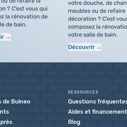
ou de refaire la
votre douche, de chan
on ? C'est vous qui
meubles ou de refaire 
 la rénovation de
décoration ? C'est vou
le de bain.
composez la rénovati
votre salle de bain.
ir
Découvrir
RESSOURCES
s de Bulneo
Questions fréquente
ents
Aides et financemen
près
Blog