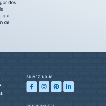
ger des
la
s qui
on de
SUIVEZ-NOUS
s
ts