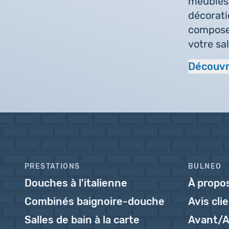
meubles 
décorati
composez
votre sal
Découvr
PRESTATIONS
BULNEO
Douches à l'italienne
À propo
Combinés baignoire-douche
Avis cli
Salles de bain à la carte
Avant/A