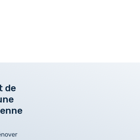
 de
une
lienne
énover