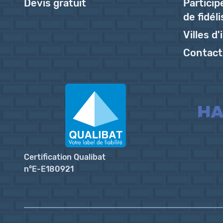
Devis gratuit
Partici
de fidél
Villes d
Contact
Certification Qualibat
n°E-E180921