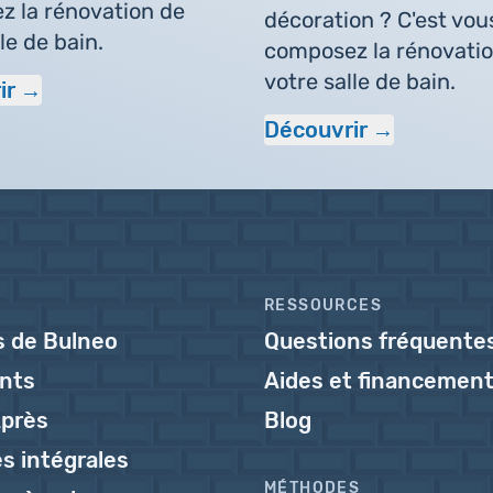
 la rénovation de
décoration ? C'est vou
le de bain.
composez la rénovati
votre salle de bain.
ir
Découvrir
RESSOURCES
s de Bulneo
Questions fréquente
ents
Aides et financemen
près
Blog
s intégrales
MÉTHODES