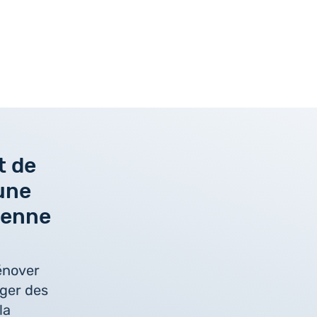
 de
une
lienne
énover
ger des
la