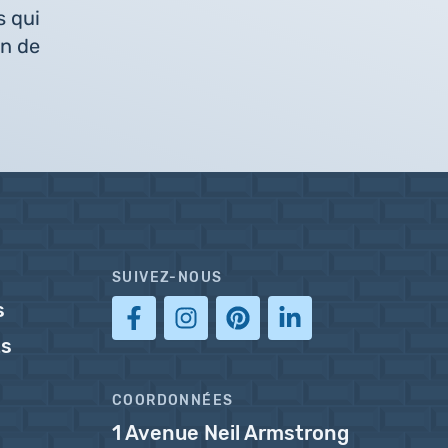
s qui
on de
SUIVEZ-NOUS
s
ts
COORDONNÉES
1 Avenue Neil Armstrong