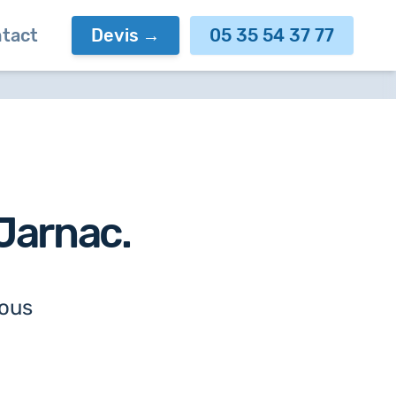
tact
Devis
05 35 54 37 77
Jarnac
.
nous