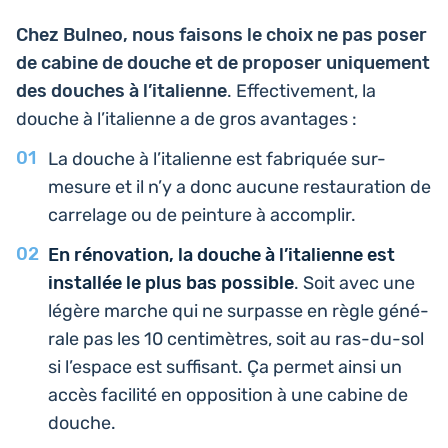
Chez Bulneo, nous faisons le choix ne pas poser
de cabine de douche et de pro­po­ser uni­que­ment
des douches à l’i­ta­lienne
. Effec­ti­ve­ment, la
douche à l’i­ta­lienne a de gros avantages :
La douche à l’i­ta­lienne est fabri­quée sur-
mesure et il n’y a donc aucune res­tau­ra­tion de
car­re­lage ou de pein­ture à accomplir.
En réno­va­tion, la douche à l’i­ta­lienne est
ins­tal­lée le plus bas pos­sible
. Soit avec une
légère marche qui ne sur­passe en règle géné­
rale pas les 10 cen­ti­mètres, soit au ras-du-sol
si l’es­pace est suf­fi­sant. Ça permet ainsi un
accès faci­li­té en oppo­si­tion à une cabine de
douche.