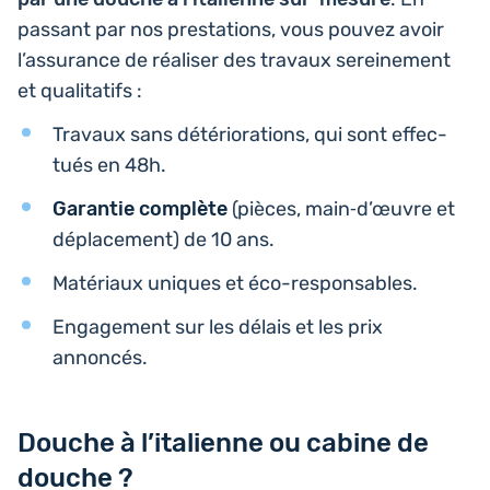
passant par nos pres­ta­tions, vous pouvez avoir
l’as­su­rance de réa­li­ser des travaux serei­ne­ment
et qualitatifs :
Travaux sans dété­rio­ra­tions, qui sont effec­
tués en 48h.
Garan­tie com­plète
(pièces, main‑d’œuvre et
dépla­ce­ment) de 10 ans.
Maté­riaux uniques et éco-responsables.
Enga­ge­ment sur les délais et les prix
annoncés.
Douche à l’italienne ou cabine de
douche ?