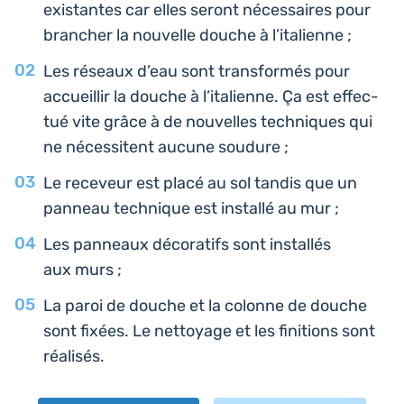
exis­tantes car elles seront néces­saires pour
bran­cher la nou­velle douche à l’italienne ;
Les réseaux d’eau sont trans­for­més pour
accueillir la douche à l’i­ta­lienne. Ça est effec­
tué vite grâce à de nou­velles tech­niques qui
ne néces­sitent aucune soudure ;
Le rece­veur est placé au sol tandis que un
panneau tech­nique est ins­tal­lé au mur ;
Les pan­neaux déco­ra­tifs sont ins­tal­lés
aux murs ;
La paroi de douche et la colonne de douche
sont fixées. Le net­toyage et les fini­tions sont
réalisés.