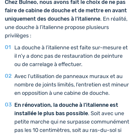
Chez Bulneo, nous avons fait le choix de ne pas
faire de cabine de douche et de mettre en avant
uni­que­ment des douches à l’i­ta­lienne
. En réalité,
une douche à l’i­ta­lienne propose plu­sieurs
privilèges :
La douche à l’i­ta­lienne est faite sur-mesure et
il n’y a donc pas de res­tau­ra­tion de pein­ture
ou de car­re­lage à effectuer.
Avec l’uti­li­sa­tion de pan­neaux muraux et au
nombre de joints limités, l’entre­tien est mineur
en oppo­si­tion à une cabine de douche.
En réno­va­tion, la douche à l’i­ta­lienne est
ins­tal­lée le plus bas pos­sible
. Soit avec une
petite marche qui ne sur­passe com­mu­né­ment
pas les 10 cen­ti­mètres, soit au ras-du-sol si