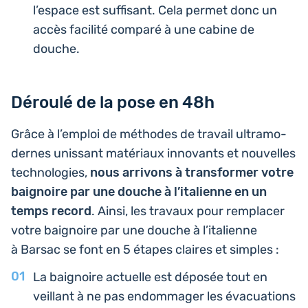
l’es­pace est suf­fi­sant. Cela permet donc un
accès faci­li­té comparé à une cabine de
douche.
Déroulé de la pose en 48h
Grâce à l’em­ploi de méthodes de travail ultra­mo­
dernes unis­sant maté­riaux inno­vants et nou­velles
tech­no­lo­gies,
nous arri­vons à trans­for­mer votre
bai­gnoire par une douche à l’i­ta­lienne en un
temps record
. Ainsi, les travaux pour rem­pla­cer
votre bai­gnoire par une douche à l’i­ta­lienne
à Barsac se font en 5 étapes claires et simples :
La bai­gnoire actuelle est déposée tout en
veillant à ne pas endom­ma­ger les éva­cua­tions