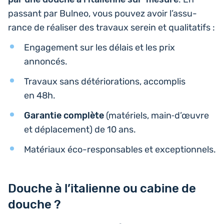
passant par Bulneo, vous pouvez avoir l’as­su­
rance de réa­li­ser des travaux serein et qualitatifs :
Enga­ge­ment sur les délais et les prix
annoncés.
Travaux sans dété­rio­ra­tions, accom­plis
en 48h.
Garan­tie com­plète
(maté­riels, main‑d’œuvre
et dépla­ce­ment) de 10 ans.
Maté­riaux éco-res­pon­sables et exceptionnels.
Douche à l’italienne ou cabine de
douche ?