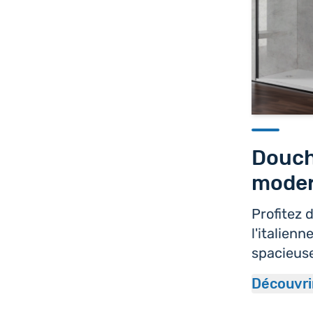
Douche
mode
Profitez 
l'italien
spacieus
Découvri