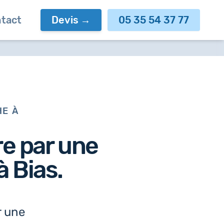
tact
Devis
05 35 54 37 77
HE À
re par
une
à Bias.
r une