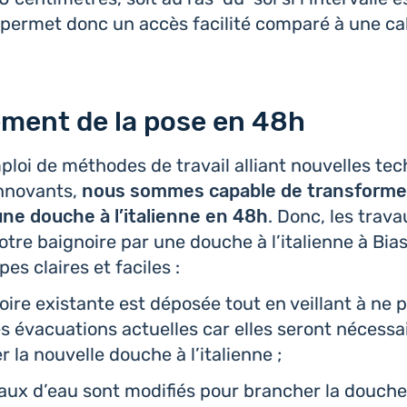
 permet donc un accès faci­li­té comparé à une c
ment de la pose en 48h
ploi de méthodes de travail alliant nou­velles tech­
nno­vants,
nous sommes capable de trans­for­mer
ne douche à l’i­ta­lienne en 48h
. Donc, les trav
otre bai­gnoire par une douche à l’i­ta­lienne à Bias
es claires et faciles :
noire exis­tante est déposée tout en veillant à ne
s éva­cua­tions actuelles car elles seront néces­s
er la nou­velle douche à l’italienne ;
ux d’eau sont modi­fiés pour bran­cher la douche à