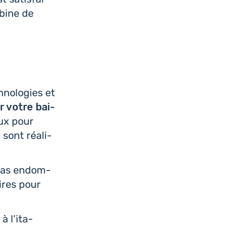
abine de
no­lo­gies et
 votre bai­
aux pour
 sont réa­li­
 pas endom­
aires pour
 l’i­ta­