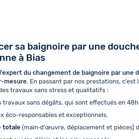
er sa baignoire par une douch
ienne à Bias
’ex­pert du chan­ge­ment de bai­gnoire par une d
ur-mesure
. En passant par nos pres­ta­tions, c’est l
 des travaux sans stress et qualitatifs :
s travaux sans dégâts, qui sont effec­tués en 48h
ux éco-res­pon­sables et exceptionnels.
e totale
(main‑d’œuvre, dépla­ce­ment et pièces) d