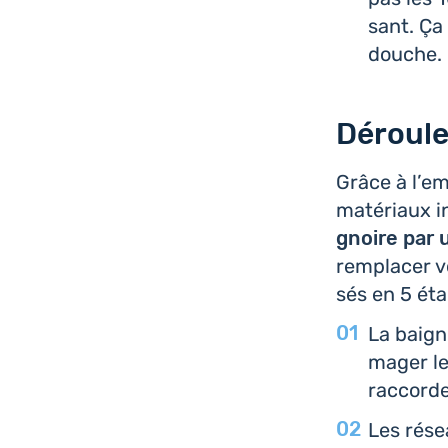
sant. Ça
douche.
Déroule
Grâce à l’em­
maté­riaux i
gnoire par u
rem­pla­cer v
sés en 5 étap
La bai­g
ma­ger le
rac­cor­d
Les résea