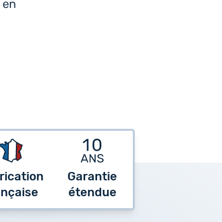
e en
rication
Garantie
ançaise
étendue