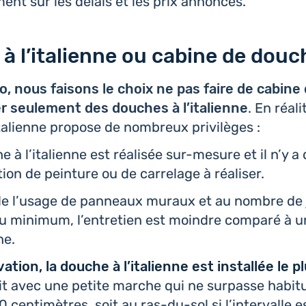
ment sur les délais et les prix annoncés.
à l’italienne ou cabine de douc
, nous faisons le choix ne pas faire de cabine
­ler seule­ment des douches à l’i­ta­lienne
. En réali
­ta­lienne propose de nom­breux privilèges :
 à l’i­ta­lienne est réa­li­sée sur-mesure et il n’y 
ca­tion de pein­ture ou de car­re­lage à réaliser.
 de l’usage de pan­neaux muraux et au nombre de 
au minimum, l’entre­tien est moindre comparé à 
he.
a­tion, la douche à l’i­ta­lienne est ins­tal­lée le 
oit avec une petite marche qui ne sur­passe habi­tu
0 cen­ti­mètres, soit au ras-du-sol si l’in­ter­valle es