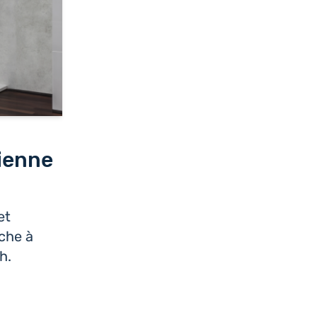
lienne
et
che à
h.