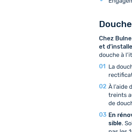
Enga­ge­
Douche 
Chez Bulneo
et d’ins­tal
douche à l’i
La douche
rec­ti­fi­
À l’aide
treints 
de douc
En réno­v
sible
. S
pas les 1