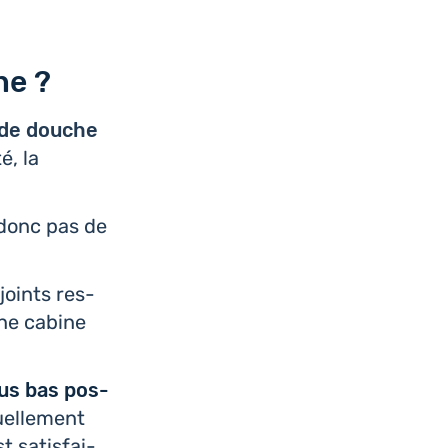
he ?
 de douche
té, la
a donc pas de
joints res­
une cabine
plus bas pos­
el­le­ment
t satis­fai­