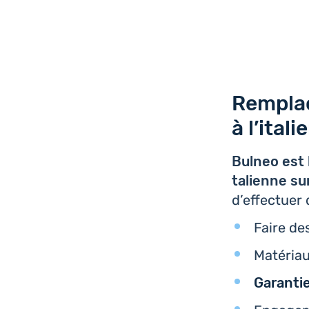
Remplac
à l’ital
Bulneo est l
ta­lienne s
d’ef­fec­tuer
Faire de
Maté­ria
Garan­ti