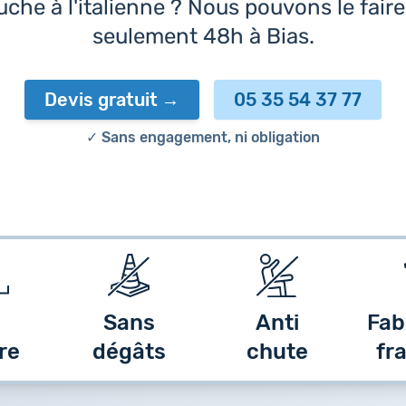
che à l'italienne ? Nous pouvons le fair
seulement 48h à Bias.
Devis gratuit
05 35 54 37 77
✓ Sans engagement, ni obligation
Sans
Anti
Fab
re
dégâts
chute
fr