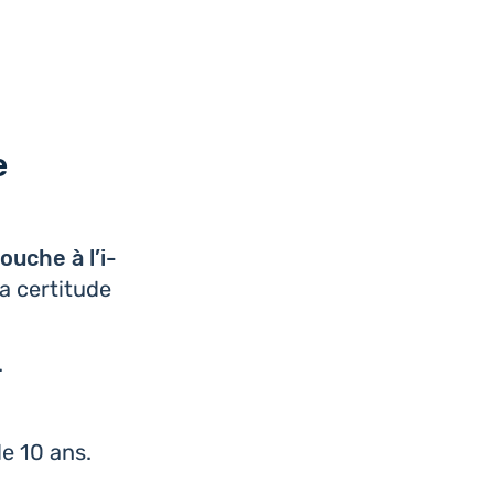
e
ouche à l’i­
a cer­ti­tude
.
e 10 ans.