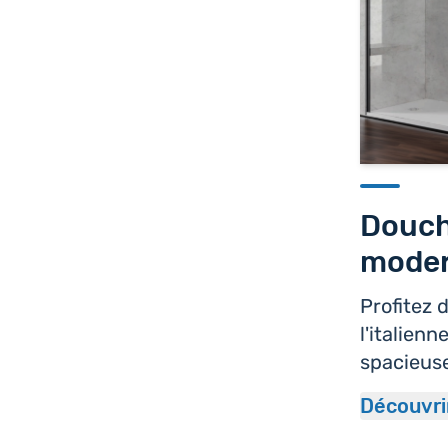
Douche
mode
Profitez 
l'italien
spacieus
Découvri