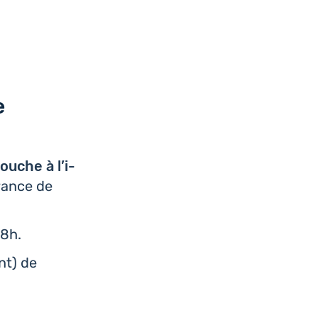
e
ouche à l’i­
­rance de
48h.
nt) de