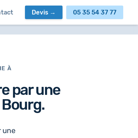
tact
Devis
05 35 54 37 77
HE À
re par
une
 Bourg.
r une