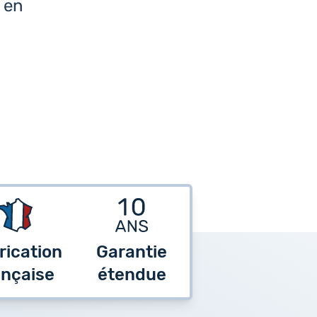
e en
rication
Garantie
ançaise
étendue