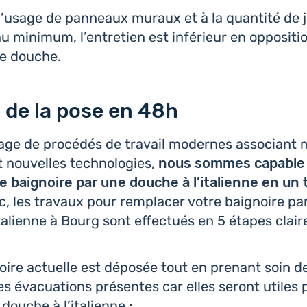
l’usage de pan­neaux muraux et à la quan­ti­té de 
u minimum, l’entre­tien est infé­rieur en oppo­si­ti
e douche.
 de la pose en 48h
age de pro­cé­dés de travail modernes asso­ciant 
 nou­velles tech­no­lo­gies,
nous sommes capable 
e bai­gnoire par une douche à l’i­ta­lienne en u
c, les travaux pour rem­pla­cer votre bai­gnoire pa
­ta­lienne à Bourg sont effec­tués en 5 étapes clair
noire actuelle est déposée tout en prenant soin d
s éva­cua­tions pré­sentes car elles seront utiles p
 douche à l’italienne ;