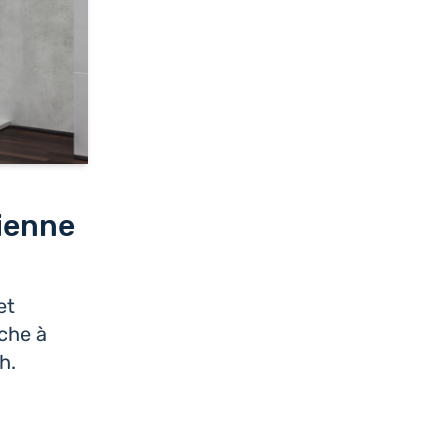
lienne
et
che à
h.