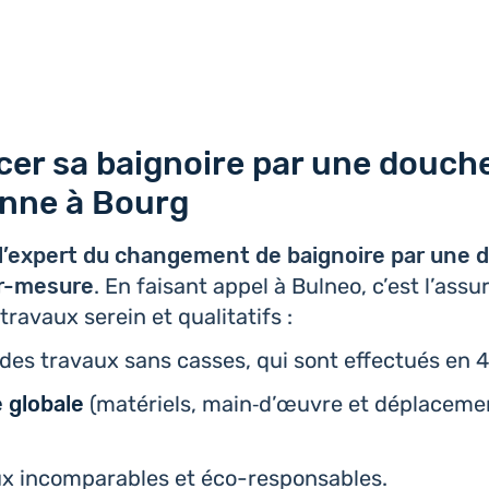
er sa baignoire par une douch
ienne à Bourg
’ex­pert du chan­ge­ment de bai­gnoire par une d
ur-mesure
. En faisant appel à Bulneo, c’est l’as­su
s travaux serein et qualitatifs :
r des travaux sans casses, qui sont effec­tués en 
e globale
(maté­riels, main‑d’œuvre et dépla­ce­me
ux incom­pa­rables et éco-responsables.