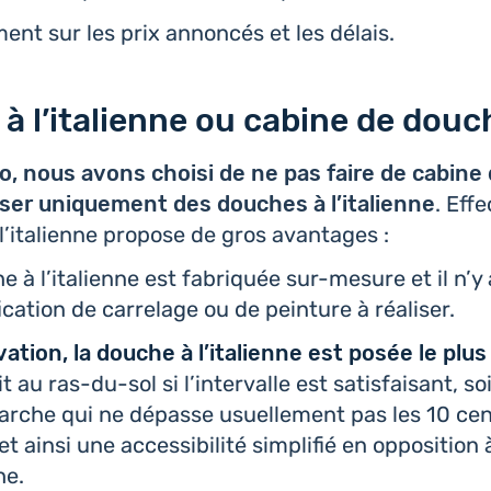
ent sur les prix annon­cés et les délais.
à l’italienne ou cabine de douc
, nous avons choisi de ne pas faire de cabine
­ser uni­que­ment des douches à l’i­ta­lienne
. Effe
l’i­ta­lienne propose de gros avantages :
 à l’i­ta­lienne est fabri­quée sur-mesure et il n’
fi­ca­tion de car­re­lage ou de pein­ture à réaliser.
a­tion, la douche à l’i­ta­lienne est posée le plu
it au ras-du-sol si l’in­ter­valle est satis­fai­sant, 
arche qui ne dépasse usuel­le­ment pas les 10 cen­
 ainsi une acces­si­bi­li­té sim­pli­fié en oppo­si­tio
he.