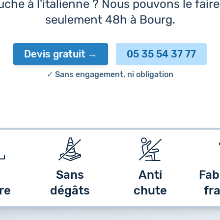
che à l'italienne ? Nous pouvons le fair
seulement 48h à Bourg.
Devis gratuit
05 35 54 37 77
✓ Sans engagement, ni obligation
Sans
Anti
Fab
re
dégâts
chute
fr