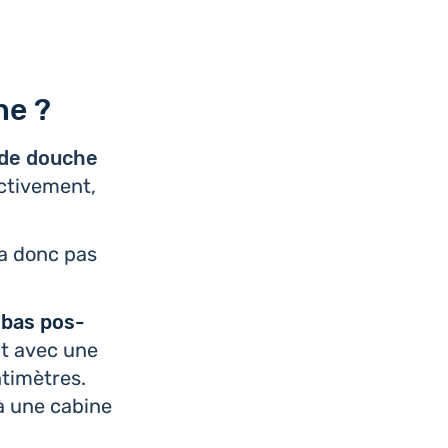
he ?
 de douche
c­ti­ve­ment,
y a donc pas
s bas pos­
soit avec une
ti­mètres.
n à une cabine