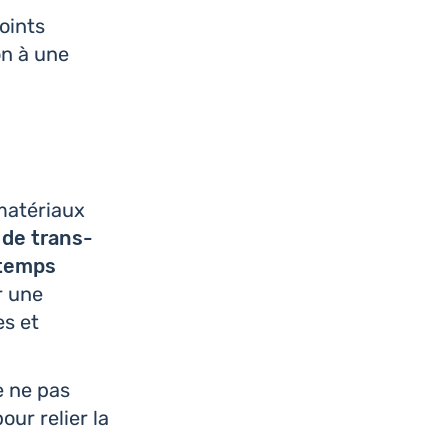
joints
on à une
maté­riaux
de trans­
n temps
r une
es et
e ne pas
our relier la