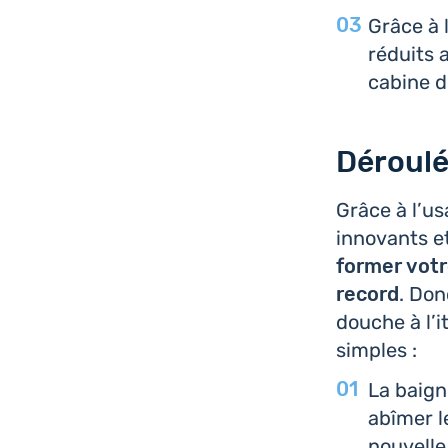
Grâce à 
réduits a
cabine d
Déroulé
Grâce à l’us
inno­vants et
for­mer votr
record
. Don
douche à l’i
simples :
La bai­g
abîmer le
nou­velle