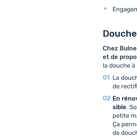
Enga­ge­m
Douche 
Chez Bulneo
et de pro­po
la douche à 
La douche
de rec­ti­
En réno­v
sible
. So
petite m
Ça permet
de douc