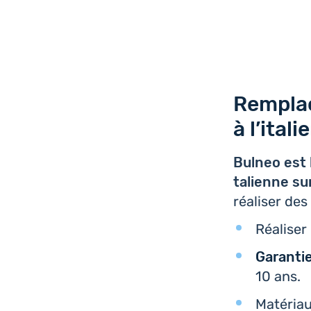
Remplac
à l’ital
Bulneo est l
ta­lienne s
réa­li­ser de
Réa­li­se
Garan­ti
10 ans.
Maté­ria