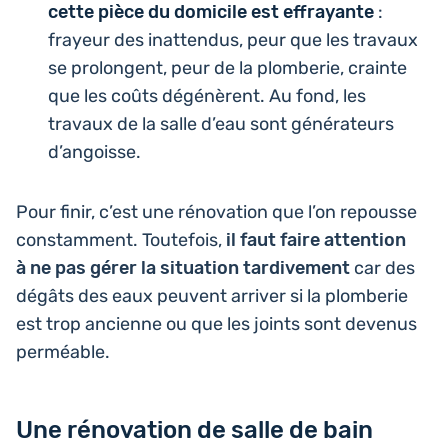
cette pièce du domi­cile est effrayante
:
frayeur des inat­ten­dus, peur que les travaux
se pro­longent, peur de la plom­be­rie, crainte
que les coûts dégé­nèrent. Au fond, les
travaux de la salle d’eau sont géné­ra­teurs
d’angoisse.
Pour finir, c’est une réno­va­tion que l’on repousse
constam­ment. Tou­te­fois,
il faut faire atten­tion
à ne pas gérer la situa­tion tar­di­ve­ment
car des
dégâts des eaux peuvent arriver si la plom­be­rie
est trop ancienne ou que les joints sont devenus
perméable.
Une rénovation de salle de bain