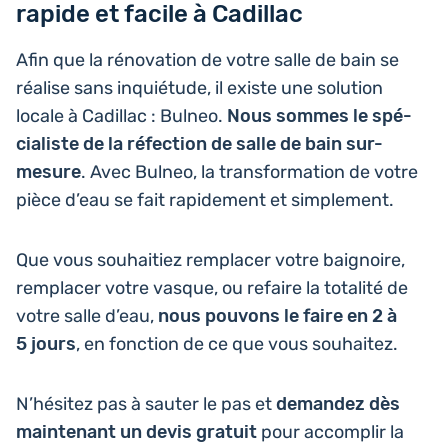
rapide et facile à Cadillac
Afin que la réno­va­tion de votre salle de bain se
réalise sans inquié­tude, il existe une solu­tion
locale à Cadillac : Bulneo.
Nous sommes le spé­
cia­liste de la réfec­tion de salle de bain sur-
mesure
. Avec Bulneo, la trans­for­ma­tion de votre
pièce d’eau se fait rapi­de­ment et simplement.
Que vous sou­hai­tiez rem­pla­cer votre bai­gnoire,
rem­pla­cer votre vasque, ou refaire la tota­li­té de
votre salle d’eau,
nous pouvons le faire en 2 à
5 jours
, en fonc­tion de ce que vous souhaitez.
N’hé­si­tez pas à sauter le pas et
deman­dez dès
main­te­nant un devis gratuit
pour accom­plir la