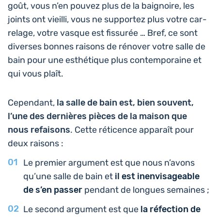
goût, vous n’en pouvez plus de la bai­gnoire, les
joints ont vieilli, vous ne sup­por­tez plus votre car­
re­lage, votre vasque est fis­su­rée … Bref, ce sont
diverses bonnes raisons de rénover votre salle de
bain pour une esthé­tique plus contem­po­raine et
qui vous plaît.
Cepen­dant,
la salle de bain est, bien souvent,
l’une des der­nières pièces de la maison que
nous refai­sons
. Cette réti­cence appa­raît pour
deux raisons :
Le premier argu­ment est que nous n’avons
qu’une salle de bain et
il est inen­vi­sa­geable
de s’en passer
pendant de longues semaines ;
Le second argu­ment est que
la réfec­tion de