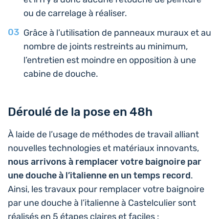
ou de car­re­lage à réaliser.
Grâce à l’uti­li­sa­tion de pan­neaux muraux et au
nombre de joints res­treints au minimum,
l’entre­tien est moindre en oppo­si­tion à une
cabine de douche.
Déroulé de la pose en 48h
À laide de l’usage de méthodes de travail alliant
nou­velles tech­no­lo­gies et maté­riaux inno­vants,
nous arri­vons à rem­pla­cer votre bai­gnoire par
une douche à l’i­ta­lienne en un temps record
.
Ainsi, les travaux pour rem­pla­cer votre bai­gnoire
par une douche à l’i­ta­lienne à Cas­tel­cu­lier sont
réa­li­sés en 5 étapes claires et faciles :