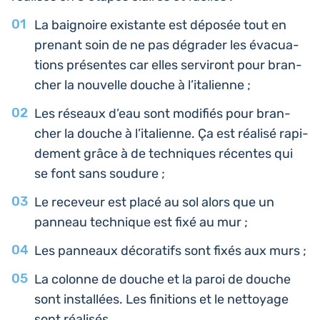
La bai­gnoire exis­tante est déposée tout en
prenant soin de ne pas dégra­der les éva­cua­
tions pré­sentes car elles ser­vi­ront pour bran­
cher la nou­velle douche à l’italienne ;
Les réseaux d’eau sont modi­fiés pour bran­
cher la douche à l’i­ta­lienne. Ça est réalisé rapi­
de­ment grâce à de tech­niques récentes qui
se font sans soudure ;
Le rece­veur est placé au sol alors que un
panneau tech­nique est fixé au mur ;
Les pan­neaux déco­ra­tifs sont fixés aux murs ;
La colonne de douche et la paroi de douche
sont ins­tal­lées. Les fini­tions et le net­toyage
sont réalisés.