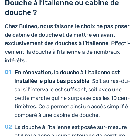
Douche à l’italienne ou cabine de
douche ?
Chez Bulneo, nous faisons le choix ne pas poser
de cabine de douche et de mettre en avant
exclu­si­ve­ment des douches à l’i­ta­lienne
. Effec­ti­
ve­ment, la douche à l’i­ta­lienne a de nom­breux
intérêts :
En réno­va­tion, la douche à l’i­ta­lienne est
ins­tal­lée le plus bas pos­sible
. Soit au ras-du-
sol si l’in­ter­valle est suf­fi­sant, soit avec une
petite marche qui ne sur­passe pas les 10 cen­
ti­mètres. Cela permet ainsi un accès sim­pli­fié
comparé à une cabine de douche.
La douche à l’i­ta­lienne est posée sur-mesure
et il n’y a donc aucune retouche de pein­ture