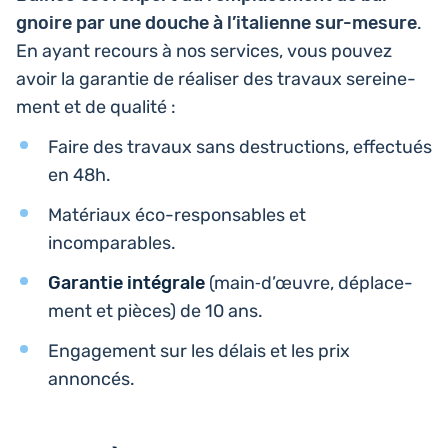
gnoire par une douche à l’i­ta­lienne sur-mesure
.
En ayant recours à nos ser­vices, vous pouvez
avoir la garan­tie de réa­li­ser des travaux serei­ne­
ment et de qualité :
Faire des travaux sans des­truc­tions, effec­tués
en 48h.
Maté­riaux éco-res­pon­sables et
incomparables.
Garan­tie inté­grale
(main‑d’œuvre, dépla­ce­
ment et pièces) de 10 ans.
Enga­ge­ment sur les délais et les prix
annoncés.