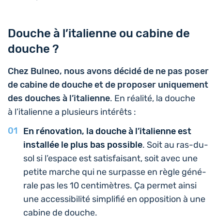
Douche à l’italienne ou cabine de
douche ?
Chez Bulneo, nous avons décidé de ne pas poser
de cabine de douche et de pro­po­ser uni­que­ment
des douches à l’i­ta­lienne
. En réalité, la douche
à l’i­ta­lienne a plu­sieurs intérêts :
En réno­va­tion, la douche à l’i­ta­lienne est
ins­tal­lée le plus bas pos­sible
. Soit au ras-du-
sol si l’es­pace est satis­fai­sant, soit avec une
petite marche qui ne sur­passe en règle géné­
rale pas les 10 cen­ti­mètres. Ça permet ainsi
une acces­si­bi­li­té sim­pli­fié en oppo­si­tion à une
cabine de douche.