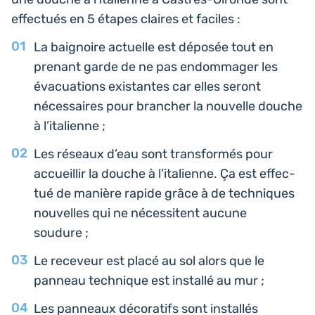
effec­tués en 5 étapes claires et faciles :
La bai­gnoire actuelle est déposée tout en
prenant garde de ne pas endom­ma­ger les
éva­cua­tions exis­tantes car elles seront
néces­saires pour bran­cher la nou­velle douche
à l’italienne ;
Les réseaux d’eau sont trans­for­més pour
accueillir la douche à l’i­ta­lienne. Ça est effec­
tué de manière rapide grâce à de tech­niques
nou­velles qui ne néces­sitent aucune
soudure ;
Le rece­veur est placé au sol alors que le
panneau tech­nique est ins­tal­lé au mur ;
Les pan­neaux déco­ra­tifs sont ins­tal­lés