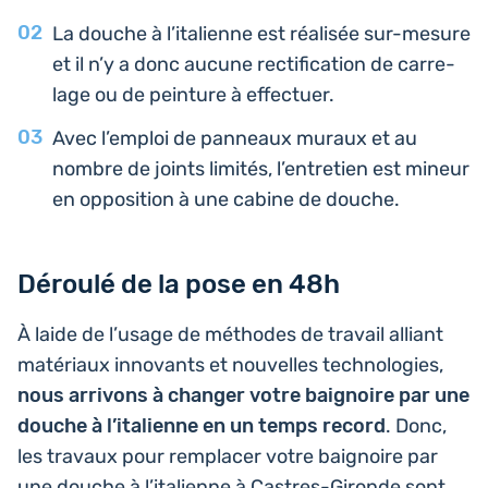
La douche à l’i­ta­lienne est réa­li­sée sur-mesure
et il n’y a donc aucune rec­ti­fi­ca­tion de car­re­
lage ou de pein­ture à effectuer.
Avec l’em­ploi de pan­neaux muraux et au
nombre de joints limités, l’entre­tien est mineur
en oppo­si­tion à une cabine de douche.
Déroulé de la pose en 48h
À laide de l’usage de méthodes de travail alliant
maté­riaux inno­vants et nou­velles tech­no­lo­gies,
nous arri­vons à changer votre bai­gnoire par une
douche à l’i­ta­lienne en un temps record
. Donc,
les travaux pour rem­pla­cer votre bai­gnoire par
une douche à l’i­ta­lienne à Castres-Gironde sont