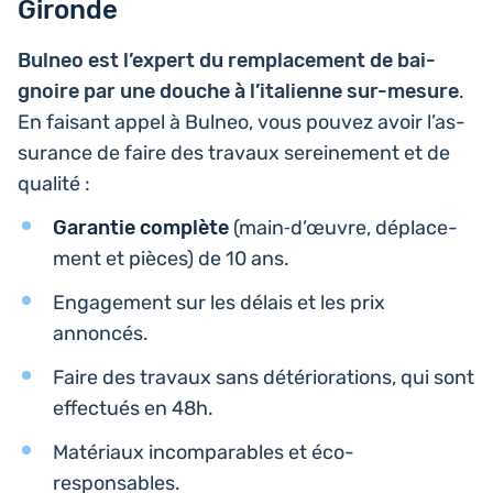
Gironde
Bulneo est l’ex­pert du rem­pla­ce­ment de bai­
gnoire par une douche à l’i­ta­lienne sur-mesure
.
En faisant appel à Bulneo, vous pouvez avoir l’as­
su­rance de faire des travaux serei­ne­ment et de
qualité :
Garan­tie com­plète
(main‑d’œuvre, dépla­ce­
ment et pièces) de 10 ans.
Enga­ge­ment sur les délais et les prix
annoncés.
Faire des travaux sans dété­rio­ra­tions, qui sont
effec­tués en 48h.
Maté­riaux incom­pa­rables et éco-
responsables.