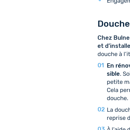
Enga­ge­
Douche 
Chez Bulneo
et d’ins­tal­
douche à l’i­
En réno­v
sible
. So
petite ma
Cela per
douche.
La douche
reprise d
À l’aide 