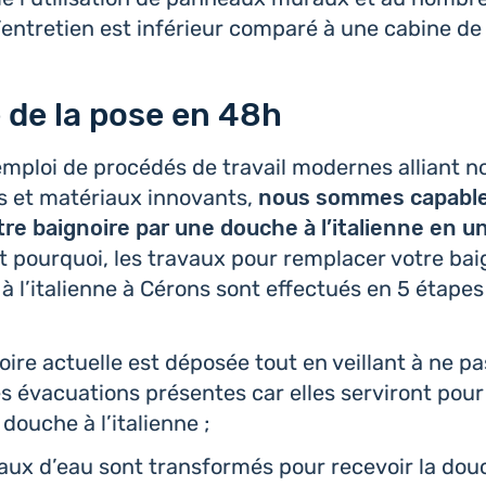
l’entre­tien est infé­rieur comparé à une cabine d
 de la pose en 48h
’em­ploi de pro­cé­dés de travail modernes alliant n
es et maté­riaux inno­vants,
nous sommes capable
re bai­gnoire par une douche à l’i­ta­lienne en 
st pour­quoi, les travaux pour rem­pla­cer votre bai
 l’i­ta­lienne à Cérons sont effec­tués en 5 étapes
noire actuelle est déposée tout en veillant à ne 
s éva­cua­tions pré­sentes car elles ser­vi­ront pour 
 douche à l’italienne ;
ux d’eau sont trans­for­més pour rece­voir la douch