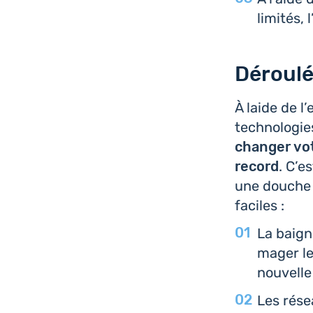
limités, 
Déroulé
À laide de l
tech­no­lo­gi
changer vot
record
. C’e
une douche à
faciles :
La bai­g
ma­ger le
nou­velle
Les résea