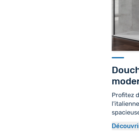
Douche
mode
Profitez 
l'italien
spacieus
Découvri