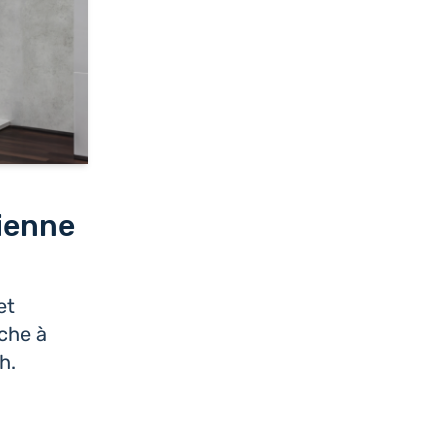
lienne
et
che à
h.