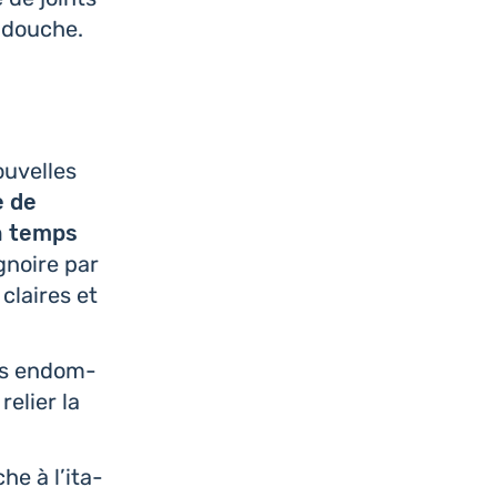
e douche.
ou­velles
 de
un temps
­gnoire par
 claires et
pas endom­
relier la
e à l’i­ta­