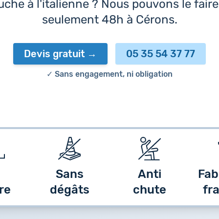
che à l'italienne ? Nous pouvons le fair
seulement 48h à Cérons.
Devis gratuit
05 35 54 37 77
✓ Sans engagement, ni obligation
Sans
Anti
Fab
re
dégâts
chute
fr