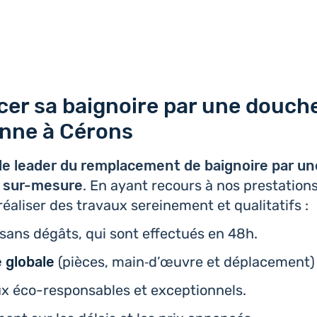
er sa baignoire par une douch
ienne à Cérons
le leader du rem­pla­ce­ment de bai­gnoire par 
nne sur-mesure
. En ayant recours à nos pres­ta­tions,
éa­li­ser des travaux serei­ne­ment et qualitatifs :
sans dégâts, qui sont effec­tués en 48h.
e globale
(pièces, main‑d’œuvre et dépla­ce­ment)
ux éco-res­pon­sables et exceptionnels.