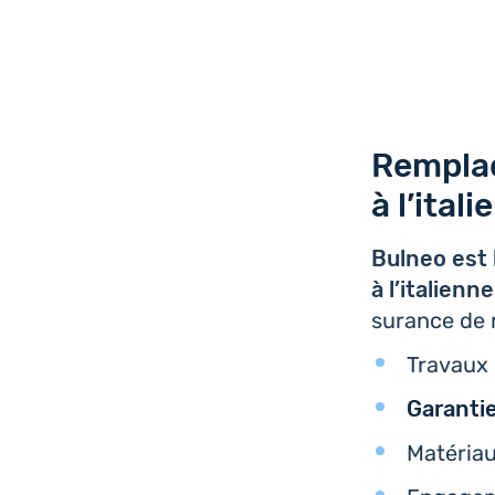
Remplac
à l’ital
Bulneo est 
à l’i­ta­lie
su­rance de r
Travaux 
Garan­ti
Maté­ria