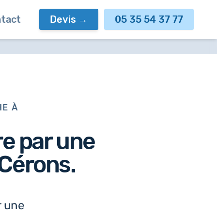
tact
Devis
05 35 54 37 77
HE À
re par
une
Cérons.
r une