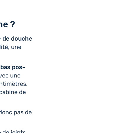
he ?
e de douche
lité, une
s bas pos­
 avec une
­ti­mètres.
 cabine de
a donc pas de
e de joints