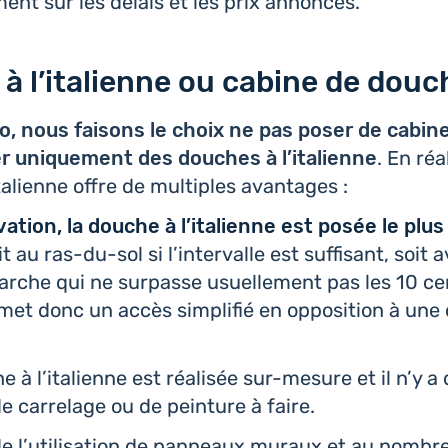
ment sur les délais et les prix annoncés.
à l’italienne ou cabine de douc
, nous faisons le choix ne pas poser de cabin
ler uni­que­ment des douches à l’i­ta­lienne
. En réa
ta­lienne offre de mul­tiples avantages :
a­tion, la douche à l’i­ta­lienne est posée le plu
it au ras-du-sol si l’in­ter­valle est suf­fi­sant, soit
rche qui ne sur­passe usuel­le­ment pas les 10 cen
met donc un accès sim­pli­fié en oppo­si­tion à une
 à l’i­ta­lienne est réa­li­sée sur-mesure et il n’y 
e car­re­lage ou de pein­ture à faire.
de l’uti­li­sa­tion de pan­neaux muraux et au nombr