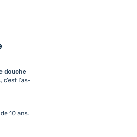
e
une douche
 c’est l’as­
 de 10 ans.