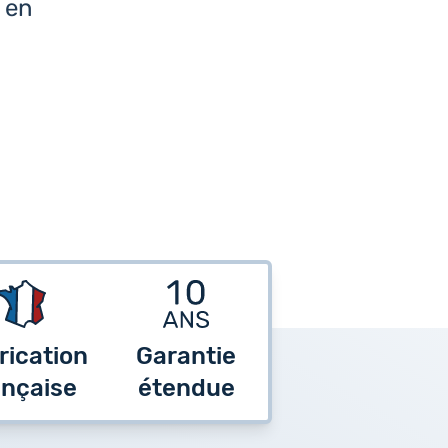
e en
rication
Garantie
ançaise
étendue