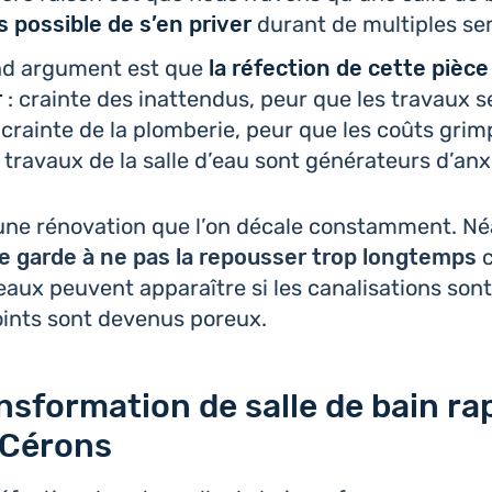
s pos­sible de s’en priver
durant de mul­tiples se
d argu­ment est que
la réfec­tion de cette pièce
r
: crainte des inat­ten­dus, peur que les travaux s
 crainte de la plom­be­rie, peur que les coûts gri
 travaux de la salle d’eau sont géné­ra­teurs d’anx
 une réno­va­tion que l’on décale constam­ment. N
e garde à ne pas la repous­ser trop long­temps
c
aux peuvent appa­raître si les cana­li­sa­tions son
joints sont devenus poreux.
nsformation de salle de bain ra
à Cérons