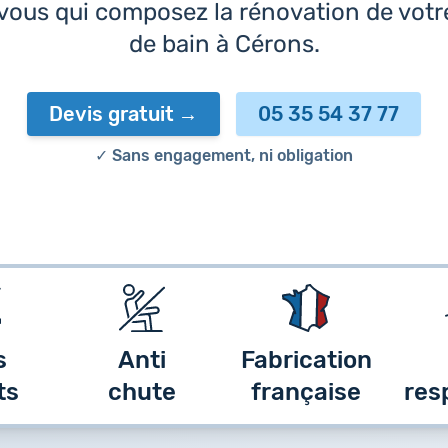
 vous qui composez la rénovation de votre
de bain à Cérons.
Devis gratuit
05 35 54 37 77
✓ Sans engagement, ni obligation
s
Anti
Fabrication
ts
chute
française
res