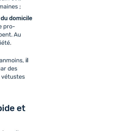
maines ;
 du domi­cile
e pro­
mpent. Au
iété.
éan­moins,
il
ar des
t vétustes
pide et