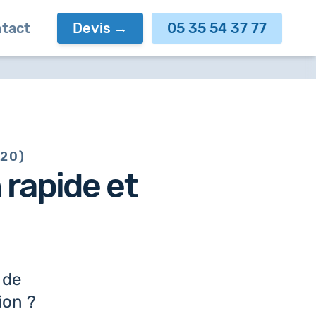
tact
Devis
05 35 54 37 77
720)
n
rapide et
 de
ion ?