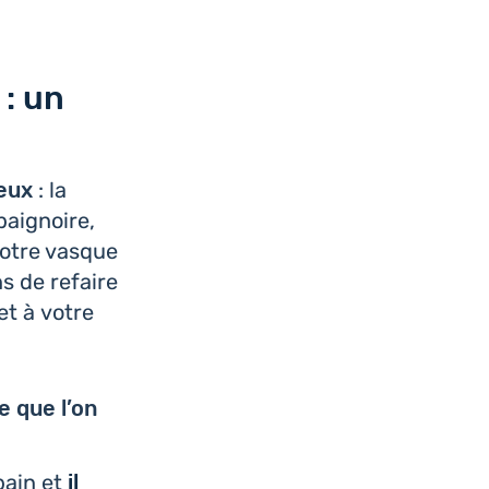
 : un
ieux
: la
ai­gnoire,
 votre vasque
ns de refaire
et à votre
le que l’on
bain et
il