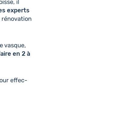
isse, il
es experts
 réno­va­tion
re vasque,
aire en 2 à
our effec­