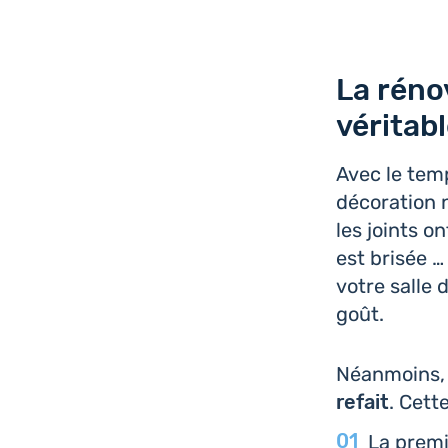
La réno
véritab
Avec le tem
déco­ra­tion
les joints on
est brisée …
votre salle 
goût.
Néan­moins
refait
. Cett
La pre­m