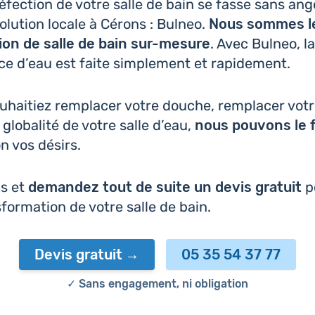
réfec­tion de votre salle de bain se fasse sans ango
olu­tion locale à Cérons : Bulneo.
Nous sommes l
­tion de salle de bain sur-mesure
. Avec Bulneo, la
ce d’eau est faite sim­ple­ment et rapidement.
­hai­tiez rem­pla­cer votre douche, rem­pla­cer vot
 glo­ba­li­té de votre salle d’eau,
nous pouvons le f
on vos désirs.
as et
deman­dez tout de suite un devis gratuit
p
­for­ma­tion de votre salle de bain.
Devis gratuit
05 35 54 37 77
✓ Sans engagement, ni obligation