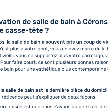
vation de salle de bain à Cérons
le casse-tête ?
ps,
la salle de bain a souvent pris un coup de v
 n’est plus à votre goût, vous en avez marre de la b
t vieilli, vous ne sup­por­tez plus votre car­re­lage,
 Pour faire court, ce sont plu­sieurs bonnes raiso
de bain pour une esthé­tique plus contem­po­raine 
,
la salle de bain est la der­nière pièce du domi­ci
e réti­cence peut s’ex­pli­quer de deux façons :
ière raison est que nous n’avons qu’une salle de 