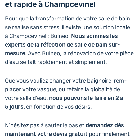
et rapide à Champcevinel
Pour que la trans­for­ma­tion de votre salle de bain
se réalise sans stress, il existe une solu­tion locale
à Champ­ce­vi­nel : Bulneo.
Nous sommes les
experts de la réfec­tion de salle de bain sur-
mesure
. Avec Bulneo, la réno­va­tion de votre pièce
d’eau se fait rapi­de­ment et simplement.
Que vous vouliez changer votre bai­gnoire, rem­
pla­cer votre vasque, ou refaire la glo­ba­li­té de
votre salle d’eau,
nous pouvons le faire en 2 à
5 jours
, en fonc­tion de vos désirs.
N’hé­si­tez pas à sauter le pas et
deman­dez dès
main­te­nant votre devis gratuit
pour fina­le­ment