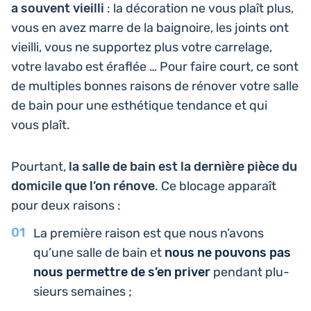
a souvent vieilli
: la déco­ra­tion ne vous plaît plus,
vous en avez marre de la bai­gnoire, les joints ont
vieilli, vous ne sup­por­tez plus votre car­re­lage,
votre lavabo est éraflée … Pour faire court, ce sont
de mul­tiples bonnes raisons de rénover votre salle
de bain pour une esthé­tique ten­dance et qui
vous plaît.
Pour­tant,
la salle de bain est la der­nière pièce du
domi­cile que l’on rénove
. Ce blocage appa­raît
pour deux raisons :
La pre­mière raison est que nous n’avons
qu’une salle de bain et
nous ne pouvons pas
nous per­mettre de s’en priver
pendant plu­
sieurs semaines ;