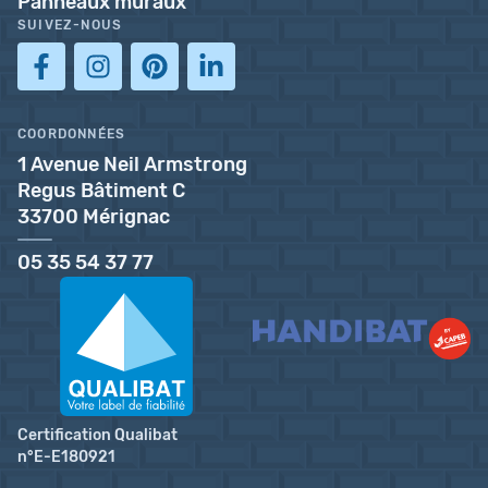
Panneaux muraux
SUIVEZ-NOUS
COORDONNÉES
1 Avenue Neil Armstrong
Regus Bâtiment C
33700 Mérignac
05 35 54 37 77
Certification Qualibat
n°E-E180921