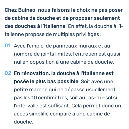
Chez Bulneo, nous faisons le choix ne pas poser
de cabine de douche et de pro­po­ser seule­ment
des douches à l’i­ta­lienne
. En effet, la douche à l’i­
ta­lienne propose de mul­tiples privilèges :
Avec l’em­ploi de pan­neaux muraux et au
nombre de joints limités, l’entre­tien est quasi
nul en oppo­si­tion à une cabine de douche.
En réno­va­tion, la douche à l’i­ta­lienne est
posée le plus bas pos­sible
. Soit avec une
petite marche qui ne dépasse usuel­le­ment
pas les 10 cen­ti­mètres, soit au ras-du-sol si
l’in­ter­valle est suf­fi­sant. Cela permet donc un
accès sim­pli­fié comparé à une cabine de
douche.