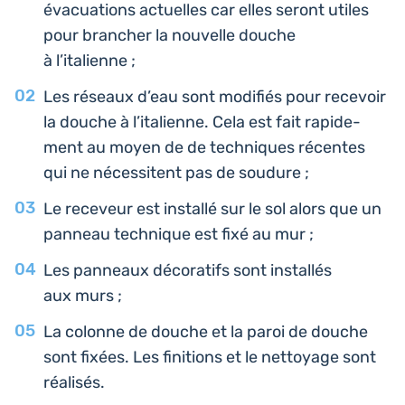
éva­cua­tions actuelles car elles seront utiles
pour bran­cher la nou­velle douche
à l’italienne ;
Les réseaux d’eau sont modi­fiés pour rece­voir
la douche à l’i­ta­lienne. Cela est fait rapi­de­
ment au moyen de de tech­niques récentes
qui ne néces­sitent pas de soudure ;
Le rece­veur est ins­tal­lé sur le sol alors que un
panneau tech­nique est fixé au mur ;
Les pan­neaux déco­ra­tifs sont ins­tal­lés
aux murs ;
La colonne de douche et la paroi de douche
sont fixées. Les fini­tions et le net­toyage sont
réalisés.