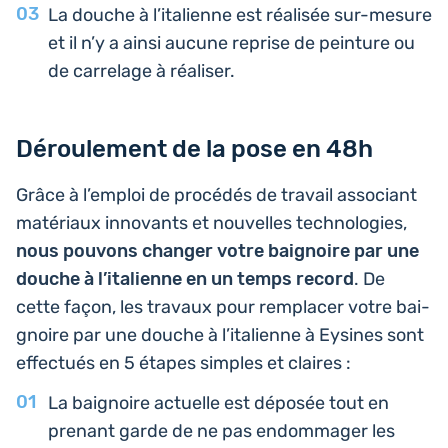
La douche à l’i­ta­lienne est réa­li­sée sur-mesure
et il n’y a ainsi aucune reprise de pein­ture ou
de car­re­lage à réaliser.
Déroulement de la pose en 48h
Grâce à l’em­ploi de pro­cé­dés de travail asso­ciant
maté­riaux inno­vants et nou­velles tech­no­lo­gies,
nous pouvons changer votre bai­gnoire par une
douche à l’i­ta­lienne en un temps record
. De
cette façon, les travaux pour rem­pla­cer votre bai­
gnoire par une douche à l’i­ta­lienne à Eysines sont
effec­tués en 5 étapes simples et claires :
La bai­gnoire actuelle est déposée tout en
prenant garde de ne pas endom­ma­ger les