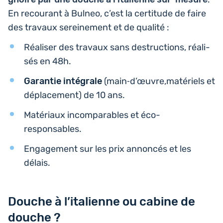
En recou­rant à Bulneo, c’est la cer­ti­tude de faire
des travaux serei­ne­ment et de qualité :
Réa­li­ser des travaux sans des­truc­tions, réa­li­
sés en 48h.
Garan­tie inté­grale
(main‑d’œuvre,matériels et
dépla­ce­ment) de 10 ans.
Maté­riaux incom­pa­rables et éco-
responsables.
Enga­ge­ment sur les prix annon­cés et les
délais.
Douche à l’italienne ou cabine de
douche ?