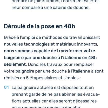
nombre de joints limités, l’entre­tien est infé­
rieur comparé à une cabine de douche.
Déroulé de la pose en 48h
Grâce à l’em­ploi de méthodes de travail unis­sant
nou­velles tech­no­lo­gies et maté­riaux inno­vants,
nous sommes capable de trans­for­mer votre
bai­gnoire par une douche à l’i­ta­lienne en 48h
seule­ment
. Donc, les travaux pour rem­pla­cer
votre bai­gnoire par une douche à l’i­ta­lienne à sont
réa­li­sés en 5 étapes claires et simples :
La bai­gnoire actuelle est déposée tout en
prenant garde de ne pas abîmer les éva­cua­
tions actuelles car elles seront néces­saires
pour rac­cor­der la nou­velle douche