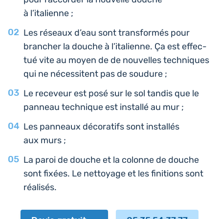
à l’italienne ;
Les réseaux d’eau sont trans­for­més pour
bran­cher la douche à l’i­ta­lienne. Ça est effec­
tué vite au moyen de de nou­velles tech­niques
qui ne néces­sitent pas de soudure ;
Le rece­veur est posé sur le sol tandis que le
panneau tech­nique est ins­tal­lé au mur ;
Les pan­neaux déco­ra­tifs sont ins­tal­lés
aux murs ;
La paroi de douche et la colonne de douche
sont fixées. Le net­toyage et les fini­tions sont
réalisés.