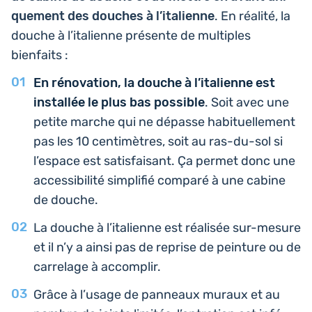
que­ment des douches à l’i­ta­lienne
. En réalité, la
douche à l’i­ta­lienne pré­sente de mul­tiples
bienfaits :
En réno­va­tion, la douche à l’i­ta­lienne est
ins­tal­lée le plus bas pos­sible
. Soit avec une
petite marche qui ne dépasse habi­tuel­le­ment
pas les 10 cen­ti­mètres, soit au ras-du-sol si
l’es­pace est satis­fai­sant. Ça permet donc une
acces­si­bi­li­té sim­pli­fié comparé à une cabine
de douche.
La douche à l’i­ta­lienne est réa­li­sée sur-mesure
et il n’y a ainsi pas de reprise de pein­ture ou de
car­re­lage à accomplir.
Grâce à l’usage de pan­neaux muraux et au