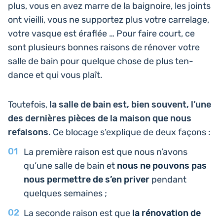
plus, vous en avez marre de la bai­gnoire, les joints
ont vieilli, vous ne sup­por­tez plus votre car­re­lage,
votre vasque est éraflée … Pour faire court, ce
sont plu­sieurs bonnes raisons de rénover votre
salle de bain pour quelque chose de plus ten­
dance et qui vous plaît.
Tou­te­fois,
la salle de bain est, bien souvent, l’une
des der­nières pièces de la maison que nous
refai­sons
. Ce blocage s’ex­plique de deux façons :
La pre­mière raison est que nous n’avons
qu’une salle de bain et
nous ne pouvons pas
nous per­mettre de s’en priver
pendant
quelques semaines ;
La seconde raison est que
la réno­va­tion de