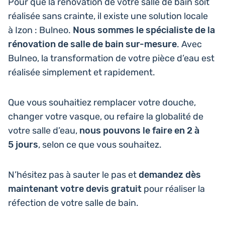
Pour que la réno­va­tion de votre salle de bain soit
réa­li­sée sans crainte, il existe une solu­tion locale
à Izon : Bulneo.
Nous sommes le spé­cia­liste de la
réno­va­tion de salle de bain sur-mesure
. Avec
Bulneo, la trans­for­ma­tion de votre pièce d’eau est
réa­li­sée sim­ple­ment et rapidement.
Que vous sou­hai­tiez rem­pla­cer votre douche,
changer votre vasque, ou refaire la glo­ba­li­té de
votre salle d’eau,
nous pouvons le faire en 2 à
5 jours
, selon ce que vous souhaitez.
N’hé­si­tez pas à sauter le pas et
deman­dez dès
main­te­nant votre devis gratuit
pour réa­li­ser la
réfec­tion de votre salle de bain.