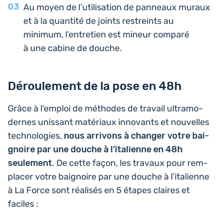
Au moyen de l’uti­li­sa­tion de pan­neaux muraux
et à la quan­ti­té de joints res­treints au
minimum, l’entre­tien est mineur comparé
à une cabine de douche.
Déroulement de la pose en 48h
Grâce à l’em­ploi de méthodes de travail ultra­mo­
dernes unis­sant maté­riaux inno­vants et nou­velles
tech­no­lo­gies,
nous arri­vons à changer votre bai­
gnoire par une douche à l’i­ta­lienne en 48h
seule­ment
. De cette façon, les travaux pour rem­
pla­cer votre bai­gnoire par une douche à l’i­ta­lienne
à La Force sont réa­li­sés en 5 étapes claires et
faciles :