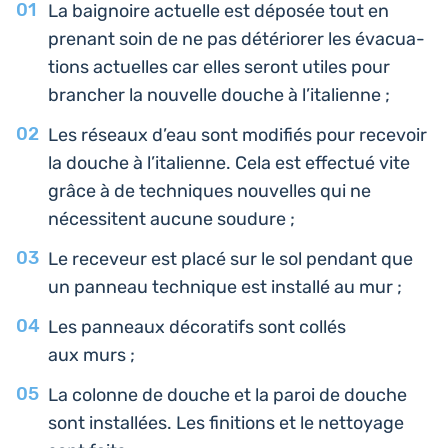
La bai­gnoire actuelle est déposée tout en
prenant soin de ne pas dété­rio­rer les éva­cua­
tions actuelles car elles seront utiles pour
bran­cher la nou­velle douche à l’italienne ;
Les réseaux d’eau sont modi­fiés pour rece­voir
la douche à l’i­ta­lienne. Cela est effec­tué vite
grâce à de tech­niques nou­velles qui ne
néces­sitent aucune soudure ;
Le rece­veur est placé sur le sol pendant que
un panneau tech­nique est ins­tal­lé au mur ;
Les pan­neaux déco­ra­tifs sont collés
aux murs ;
La colonne de douche et la paroi de douche
sont ins­tal­lées. Les fini­tions et le net­toyage