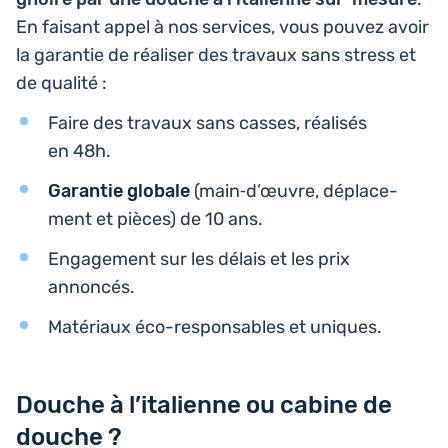
En faisant appel à nos ser­vices, vous pouvez avoir
la garan­tie de réa­li­ser des travaux sans stress et
de qualité :
Faire des travaux sans casses, réa­li­sés
en 48h.
Garan­tie globale
(main‑d’œuvre, dépla­ce­
ment et pièces) de 10 ans.
Enga­ge­ment sur les délais et les prix
annoncés.
Maté­riaux éco-res­pon­sables et uniques.
Douche à l’italienne ou cabine de
douche ?