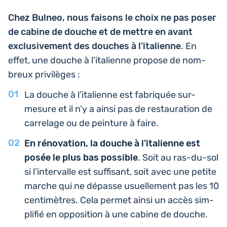
Chez Bulneo, nous faisons le choix ne pas poser
de cabine de douche et de mettre en avant
exclu­si­ve­ment des douches à l’i­ta­lienne
. En
effet, une douche à l’i­ta­lienne propose de nom­
breux privilèges :
La douche à l’i­ta­lienne est fabri­quée sur-
mesure et il n’y a ainsi pas de res­tau­ra­tion de
car­re­lage ou de pein­ture à faire.
En réno­va­tion, la douche à l’i­ta­lienne est
posée le plus bas pos­sible
. Soit au ras-du-sol
si l’in­ter­valle est suf­fi­sant, soit avec une petite
marche qui ne dépasse usuel­le­ment pas les 10
cen­ti­mètres. Cela permet ainsi un accès sim­
pli­fié en oppo­si­tion à une cabine de douche.