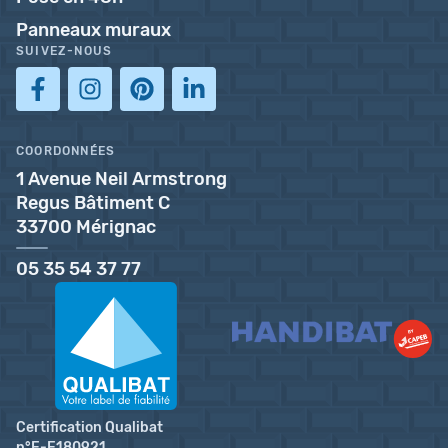
Panneaux muraux
SUIVEZ-NOUS
COORDONNÉES
1 Avenue Neil Armstrong
Regus Bâtiment C
33700 Mérignac
05 35 54 37 77
Certification Qualibat
n°E-E180921