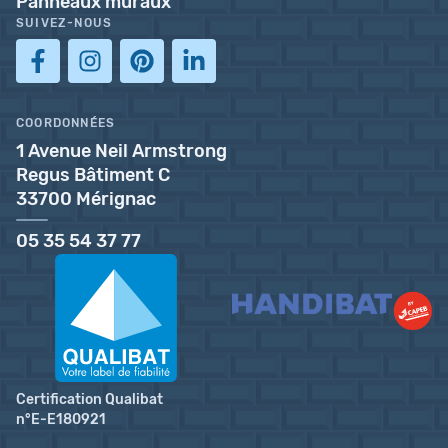
Panneaux muraux
SUIVEZ-NOUS
COORDONNÉES
1 Avenue Neil Armstrong
Regus Bâtiment C
33700 Mérignac
05 35 54 37 77
Certification Qualibat
n°E-E180921