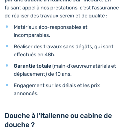
faisant appel à nos pres­ta­tions, c’est l’as­su­rance
de réa­li­ser des travaux serein et de qualité :
Maté­riaux éco-res­pon­sables et
incomparables.
Réa­li­ser des travaux sans dégâts, qui sont
effec­tués en 48h.
Garan­tie totale
(main‑d’œuvre,matériels et
dépla­ce­ment) de 10 ans.
Enga­ge­ment sur les délais et les prix
annoncés.
Douche à l’italienne ou cabine de
douche ?