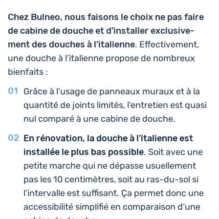
Chez Bulneo, nous faisons le choix ne pas faire
de cabine de douche et d’ins­tal­ler exclu­si­ve­
ment des douches à l’i­ta­lienne
. Effec­ti­ve­ment,
une douche à l’i­ta­lienne propose de nom­breux
bienfaits :
Grâce à l’usage de pan­neaux muraux et à la
quan­ti­té de joints limités, l’entre­tien est quasi
nul comparé à une cabine de douche.
En réno­va­tion, la douche à l’i­ta­lienne est
ins­tal­lée le plus bas pos­sible
. Soit avec une
petite marche qui ne dépasse usuel­le­ment
pas les 10 cen­ti­mètres, soit au ras-du-sol si
l’in­ter­valle est suf­fi­sant. Ça permet donc une
acces­si­bi­li­té sim­pli­fié en com­pa­rai­son d’une