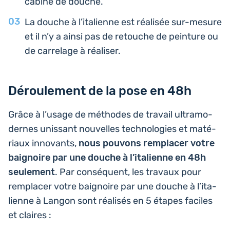
cabine de douche.
La douche à l’i­ta­lienne est réa­li­sée sur-mesure
et il n’y a ainsi pas de retouche de pein­ture ou
de car­re­lage à réaliser.
Déroulement de la pose en 48h
Grâce à l’usage de méthodes de travail ultra­mo­
dernes unis­sant nou­velles tech­no­lo­gies et maté­
riaux inno­vants,
nous pouvons rem­pla­cer votre
bai­gnoire par une douche à l’i­ta­lienne en 48h
seule­ment
. Par consé­quent, les travaux pour
rem­pla­cer votre bai­gnoire par une douche à l’i­ta­
lienne à Langon sont réa­li­sés en 5 étapes faciles
et claires :