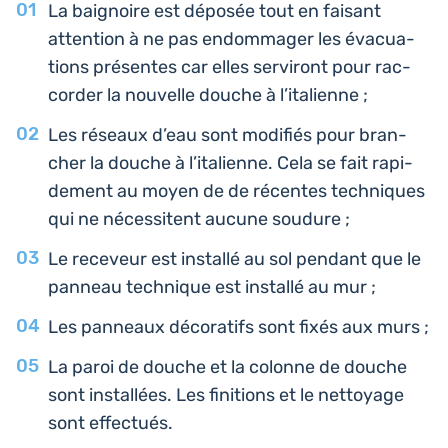
La bai­gnoire est déposée tout en faisant
atten­tion à ne pas endom­ma­ger les éva­cua­
tions pré­sentes car elles ser­vi­ront pour rac­
cor­der la nou­velle douche à l’italienne ;
Les réseaux d’eau sont modi­fiés pour bran­
cher la douche à l’i­ta­lienne. Cela se fait rapi­
de­ment au moyen de de récentes tech­niques
qui ne néces­sitent aucune soudure ;
Le rece­veur est ins­tal­lé au sol pendant que le
panneau tech­nique est ins­tal­lé au mur ;
Les pan­neaux déco­ra­tifs sont fixés aux murs ;
La paroi de douche et la colonne de douche
sont ins­tal­lées. Les fini­tions et le net­toyage
sont effectués.