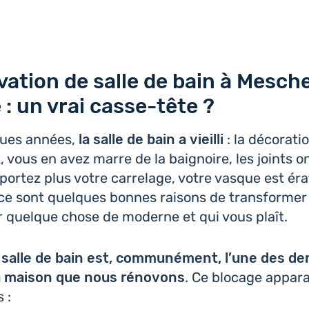
vation de salle de bain à Mesch
 : un vrai casse-tête ?
ques années,
la salle de bain a vieilli
: la déco­ra­ti
 vous en avez marre de la bai­gnoire, les joints ont
por­tez plus votre car­re­lage, votre vasque est ér
 ce sont quelques bonnes raisons de trans­for­mer 
r quelque chose de moderne et qui vous plaît.
 salle de bain est, com­mu­né­ment, l’une des der
a maison que nous réno­vons
. Ce blocage appa­ra
 :