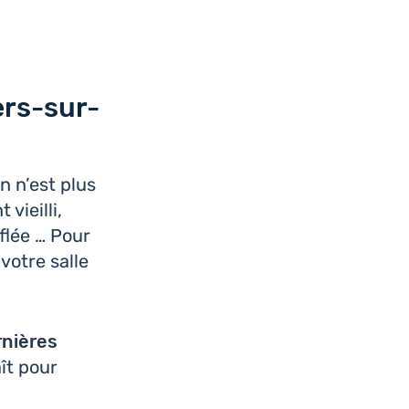
ers-sur-
on n’est plus
 vieilli,
aflée … Pour
votre salle
­nières
ît pour