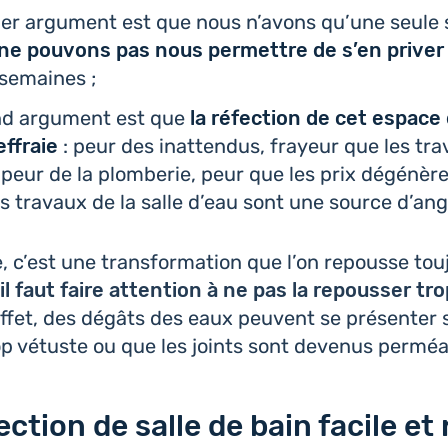
er argu­ment est que nous n’avons qu’une seule s
ne pouvons pas nous per­mettre de s’en priver
semaines ;
d argu­ment est que
la réfec­tion de cet espace 
ffraie
: peur des inat­ten­dus, frayeur que les tr
peur de la plom­be­rie, peur que les prix dégé­nèr
les travaux de la salle d’eau sont une source d’ang
ve, c’est une trans­for­ma­tion que l’on repousse tou­
il faut faire atten­tion à ne pas la repous­ser tr
effet, des dégâts des eaux peuvent se pré­sen­ter 
rop vétuste ou que les joints sont devenus perméa
ction de salle de bain facile et