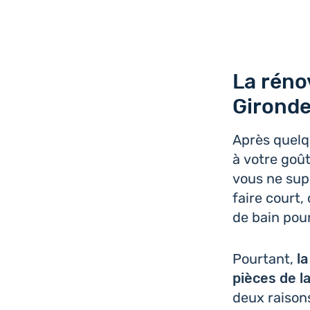
La réno
Gironde
Après quel
à votre goût,
vous ne sup­
faire court,
de bain pou
Pour­tant,
la
pièces de l
deux raisons