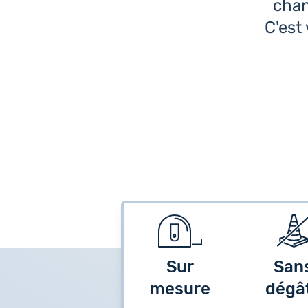
chan
C'est
Sur
San
mesure
dégâ