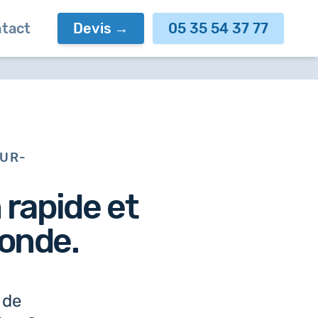
tact
Devis
05 35 54 37 77
SUR-
n
rapide et
onde.
 de