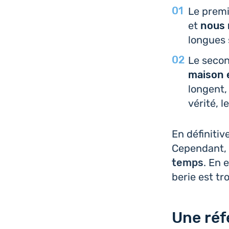
Le premi
et
nous 
longues 
Le secon
maison e
longent, 
vérité, 
En défi­ni­ti
Cepen­dant,
temps
. En 
be­rie est t
Une réfe