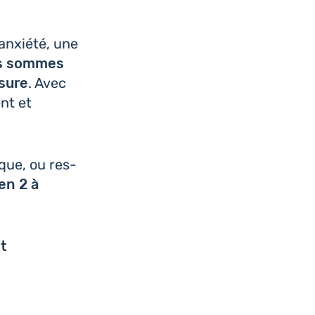
s anxiété, une
s sommes
esure
. Avec
ent et
que, ou res­
en 2 à
it