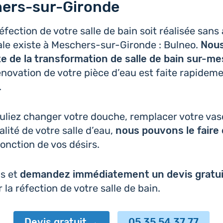
ers-sur-Gironde
éfec­tion de votre salle de bain soit réa­li­sée san
cale existe à Mes­chers-sur-Gironde : Bulneo.
Nou
iste de la trans­for­ma­tion de salle de bain sur-m
éno­va­tion de votre pièce d’eau est faite rapi­de­m
.
liez changer votre douche, rem­pla­cer votre vas
a­li­té de votre salle d’eau,
nous pouvons le faire 
fonc­tion de vos désirs.
as et
deman­dez immé­dia­te­ment un devis gratu
er la réfec­tion de votre salle de bain.
Devis gratuit
05 35 54 37 77