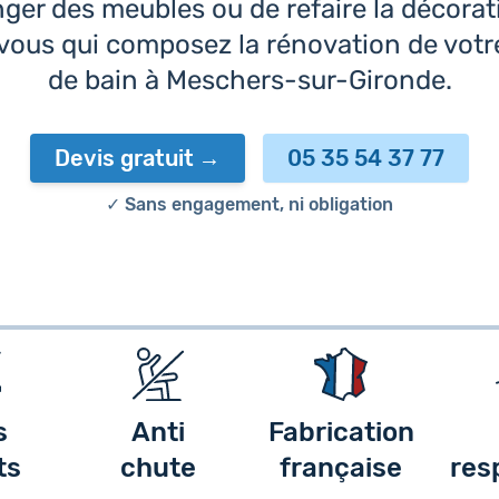
ger des meubles ou de refaire la décorat
 vous qui composez la rénovation de votre
de bain à Meschers-sur-Gironde.
Devis gratuit
05 35 54 37 77
✓ Sans engagement, ni obligation
s
Anti
Fabrication
ts
chute
française
res