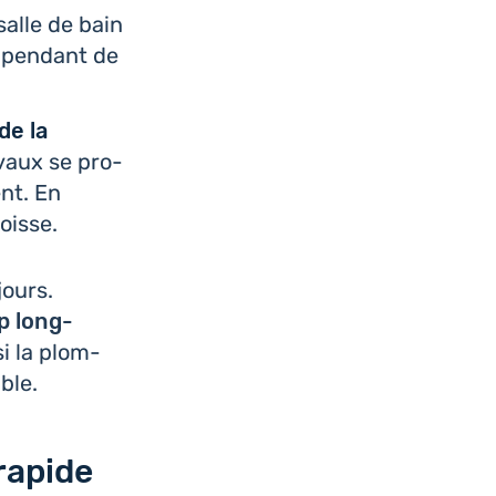
alle de bain
pendant de
de la
avaux se pro­
ent. En
oisse.
jours.
op long­
si la plom­
ble.
 rapide