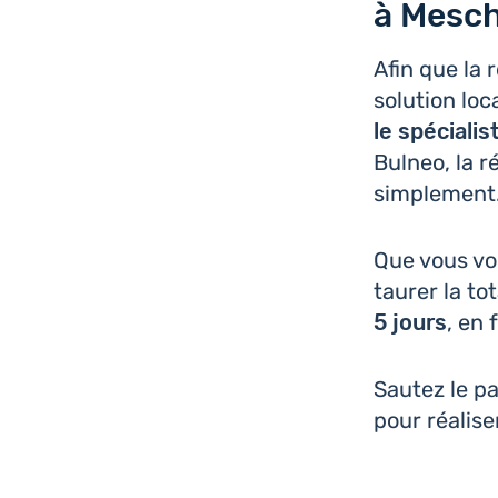
à Mesch
Afin que la r
solu­tion lo
le spé­cia­l
Bulneo, la r
simplement
Que vous vou
tau­rer la tot
5 jours
, en 
Sautez le p
pour réa­li­s