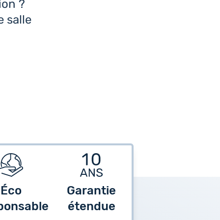
ion ?
 salle
Éco
Garantie
ponsable
étendue