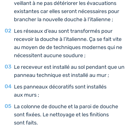
veillant à ne pas dété­rio­rer les éva­cua­tions
exis­tantes car elles seront néces­saires pour
bran­cher la nou­velle douche à l’italienne ;
Les réseaux d’eau sont trans­for­més pour
rece­voir la douche à l’i­ta­lienne. Ça se fait vite
au moyen de de tech­niques modernes qui ne
néces­sitent aucune soudure ;
Le rece­veur est ins­tal­lé au sol pendant que un
panneau tech­nique est ins­tal­lé au mur ;
Les pan­neaux déco­ra­tifs sont ins­tal­lés
aux murs ;
La colonne de douche et la paroi de douche
sont fixées. Le net­toyage et les fini­tions
sont faits.