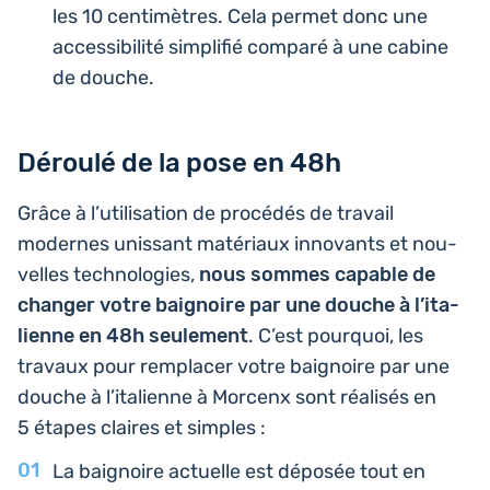
les 10 cen­ti­mètres. Cela permet donc une
acces­si­bi­li­té sim­pli­fié comparé à une cabine
de douche.
Déroulé de la pose en 48h
Grâce à l’u­ti­li­sa­tion de pro­cé­dés de travail
modernes unis­sant maté­riaux inno­vants et nou­
velles tech­no­lo­gies,
nous sommes capable de
changer votre bai­gnoire par une douche à l’i­ta­
lienne en 48h seule­ment
. C’est pour­quoi, les
travaux pour rem­pla­cer votre bai­gnoire par une
douche à l’i­ta­lienne à Morcenx sont réa­li­sés en
5 étapes claires et simples :
La bai­gnoire actuelle est déposée tout en