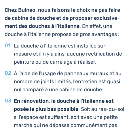
Chez Bulneo, nous faisons le choix ne pas faire
de cabine de douche et de pro­po­ser exclu­si­ve­
ment des douches à l’i­ta­lienne
. En effet, une
douche à l’i­ta­lienne propose de gros avantages :
La douche à l’i­ta­lienne est ins­tal­lée sur-
mesure et il n’y a ainsi aucune rec­ti­fi­ca­tion de
pein­ture ou de car­re­lage à réaliser.
À l’aide de l’usage de pan­neaux muraux et au
nombre de joints limités, l’entre­tien est quasi
nul comparé à une cabine de douche.
En réno­va­tion, la douche à l’i­ta­lienne est
posée le plus bas pos­sible
. Soit au ras-du-sol
si l’es­pace est suf­fi­sant, soit avec une petite
marche qui ne dépasse com­mu­né­ment pas