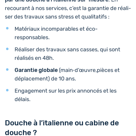
recou­rant à nos ser­vices, c’est la garan­tie de réa­li­
ser des travaux sans stress et qualitatifs :
Maté­riaux incom­pa­rables et éco-
responsables.
Réa­li­ser des travaux sans casses, qui sont
réa­li­sés en 48h.
Garan­tie globale
(main‑d’œuvre,pièces et
dépla­ce­ment) de 10 ans.
Enga­ge­ment sur les prix annon­cés et les
délais.
Douche à l’italienne ou cabine de
douche ?