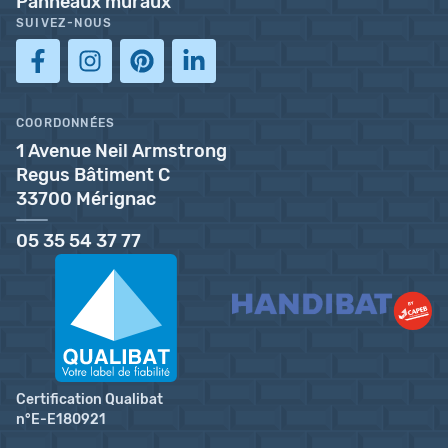
Panneaux muraux
SUIVEZ-NOUS
COORDONNÉES
1 Avenue Neil Armstrong
Regus Bâtiment C
33700 Mérignac
05 35 54 37 77
Certification Qualibat
n°E-E180921