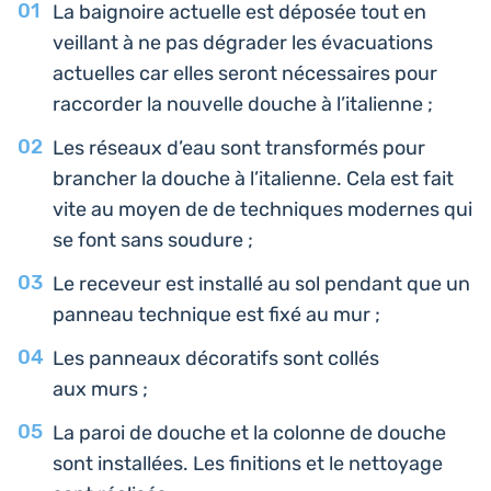
La bai­gnoire actuelle est déposée tout en
veillant à ne pas dégra­der les éva­cua­tions
actuelles car elles seront néces­saires pour
rac­cor­der la nou­velle douche à l’italienne ;
Les réseaux d’eau sont trans­for­més pour
bran­cher la douche à l’i­ta­lienne. Cela est fait
vite au moyen de de tech­niques modernes qui
se font sans soudure ;
Le rece­veur est ins­tal­lé au sol pendant que un
panneau tech­nique est fixé au mur ;
Les pan­neaux déco­ra­tifs sont collés
aux murs ;
La paroi de douche et la colonne de douche
sont ins­tal­lées. Les fini­tions et le net­toyage