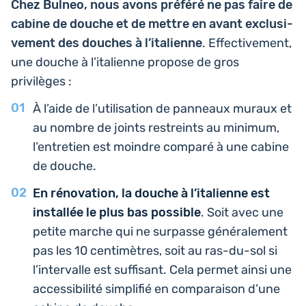
Chez Bulneo, nous avons préféré ne pas faire de
cabine de douche et de mettre en avant exclu­si­
ve­ment des douches à l’i­ta­lienne
. Effec­ti­ve­ment,
une douche à l’i­ta­lienne propose de gros
privilèges :
À l’aide de l’uti­li­sa­tion de pan­neaux muraux et
au nombre de joints res­treints au minimum,
l’entre­tien est moindre comparé à une cabine
de douche.
En réno­va­tion, la douche à l’i­ta­lienne est
ins­tal­lée le plus bas pos­sible
. Soit avec une
petite marche qui ne sur­passe géné­ra­le­ment
pas les 10 cen­ti­mètres, soit au ras-du-sol si
l’in­ter­valle est suf­fi­sant. Cela permet ainsi une
acces­si­bi­li­té sim­pli­fié en com­pa­rai­son d’une