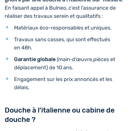
En faisant appel à Bulneo, c’est l’as­su­rance de
réa­li­ser des travaux serein et qualitatifs :
Maté­riaux éco-res­pon­sables et uniques.
Travaux sans casses, qui sont effec­tués
en 48h.
Garan­tie globale
(main‑d’œuvre,pièces et
dépla­ce­ment) de 10 ans.
Enga­ge­ment sur les prix annon­cés et les
délais.
Douche à l’italienne ou cabine de
douche ?