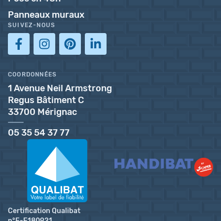
Panneaux muraux
SUIVEZ-NOUS
COORDONNÉES
1 Avenue Neil Armstrong
Regus Bâtiment C
33700 Mérignac
05 35 54 37 77
Certification Qualibat
n°E-E180921