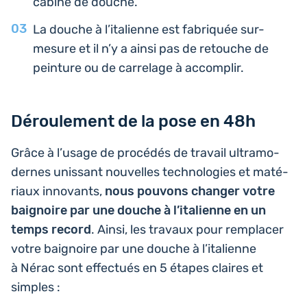
cabine de douche.
La douche à l’i­ta­lienne est fabri­quée sur-
mesure et il n’y a ainsi pas de retouche de
pein­ture ou de car­re­lage à accomplir.
Déroulement de la pose en 48h
Grâce à l’usage de pro­cé­dés de travail ultra­mo­
dernes unis­sant nou­velles tech­no­lo­gies et maté­
riaux inno­vants,
nous pouvons changer votre
bai­gnoire par une douche à l’i­ta­lienne en un
temps record
. Ainsi, les travaux pour rem­pla­cer
votre bai­gnoire par une douche à l’i­ta­lienne
à Nérac sont effec­tués en 5 étapes claires et
simples :