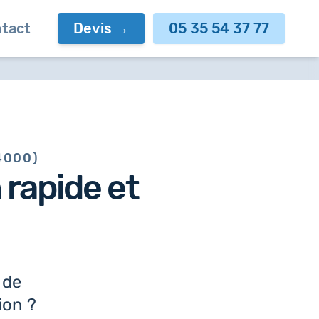
tact
Devis
05 35 54 37 77
4000)
n
rapide et
 de
ion ?