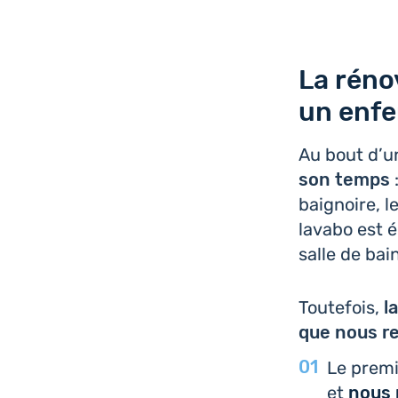
La réno
un enfe
Au bout d’u
son temps
:
bai­gnoire, l
lavabo est é
salle de bai
Tou­te­fois,
l
que nous re
Le premi
et
nous 