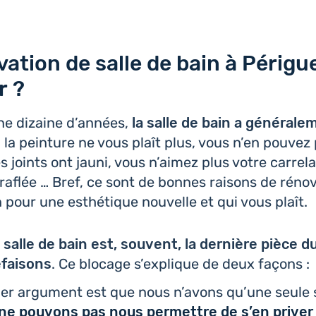
vation de salle de bain à Périgu
r ?
ne dizaine d’an­nées,
la salle de bain a géné­ra­le­
 la pein­ture ne vous plaît plus, vous n’en pouvez 
es joints ont jauni, vous n’aimez plus votre car­re­l
raflée … Bref, ce sont de bonnes raisons de réno
n pour une esthé­tique nou­velle et qui vous plaît.
a salle de bain est, souvent, la der­nière pièce du
fai­sons
. Ce blocage s’ex­plique de deux façons :
er argu­ment est que nous n’avons qu’une seule s
ne pouvons pas nous per­mettre de s’en priver