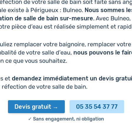
réfec­tion de votre salle de bain soit faite sans an
cale existe à Péri­gueux : Bulneo.
Nous sommes le
a­tion de salle de bain sur-mesure
. Avec Bulneo, 
otre pièce d’eau est réa­li­sée sim­ple­ment et rap
liez rem­pla­cer votre bai­gnoire, rem­pla­cer votr
o­ba­li­té de votre salle d’eau,
nous pouvons le fair
on ce que vous souhaitez.
as et
deman­dez immé­dia­te­ment un devis gratu
 réfec­tion de votre salle de bain.
Devis gratuit
05 35 54 37 77
✓ Sans engagement, ni obligation