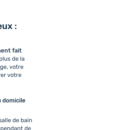
eux :
ment fait
plus de la
age, votre
ver votre
 domi­cile
alle de bain
pendant de