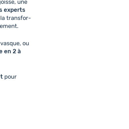
goisse, une
s experts
la trans­for­
idement.
e vasque, ou
e en 2 à
it
pour