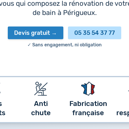
 vous qui composez la rénovation de votre
de bain à Périgueux.
Devis gratuit
05 35 54 37 77
✓ Sans engagement, ni obligation
s
Anti
Fabrication
ts
chute
française
res