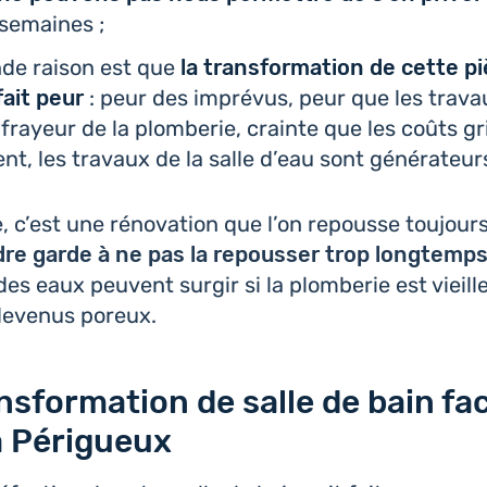
semaines ;
de raison est que
la trans­for­ma­tion de cette p
ait peur
: peur des impré­vus, peur que les trava
 frayeur de la plom­be­rie, crainte que les coûts g
ent, les travaux de la salle d’eau sont géné­ra­teur
ve, c’est une réno­va­tion que l’on repousse tou­jours.
ndre garde à ne pas la repous­ser trop long­temp
es eaux peuvent surgir si la plom­be­rie est vieill
 devenus poreux.
nsformation de salle de bain fac
à Périgueux