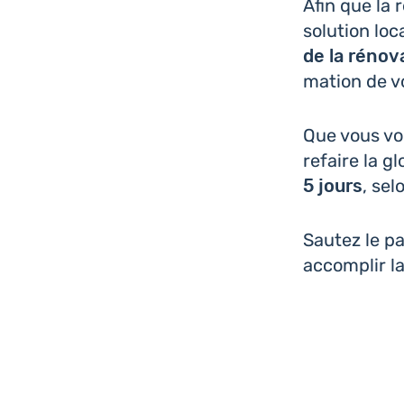
Afin que la 
solu­tion lo
de la réno­v
ma­tion de v
Que vous vou
refaire la gl
5 jours
, sel
Sautez le p
accom­plir la