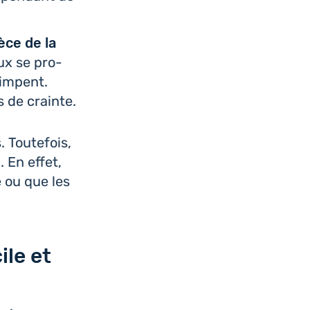
ièce de la
ux se pro­
rimpent.
s de crainte.
 Tou­te­fois,
s
. En effet,
e ou que les
ile et