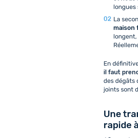
longues 
La secon
maison f
longent,
Réel­le­m
En défi­ni­ti
il faut pre
des dégâts d
joints sont
Une tra
rapide 