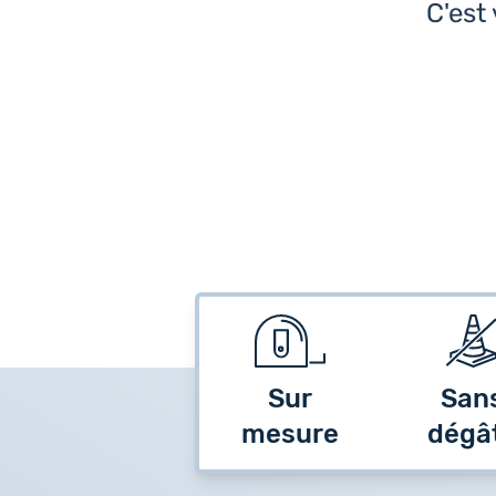
C'est
Sur
San
mesure
dégâ