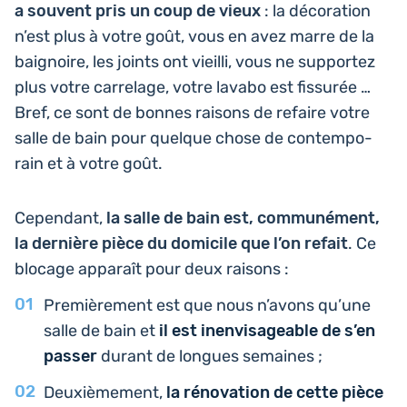
a souvent pris un coup de vieux
: la déco­ra­tion
n’est plus à votre goût, vous en avez marre de la
bai­gnoire, les joints ont vieilli, vous ne sup­por­tez
plus votre car­re­lage, votre lavabo est fis­su­rée …
Bref, ce sont de bonnes raisons de refaire votre
salle de bain pour quelque chose de contem­po­
rain et à votre goût.
Cepen­dant,
la salle de bain est, com­mu­né­ment,
la der­nière pièce du domi­cile que l’on refait
. Ce
blocage appa­raît pour deux raisons :
Pre­miè­re­ment est que nous n’avons qu’une
salle de bain et
il est inen­vi­sa­geable de s’en
passer
durant de longues semaines ;
Deuxiè­me­ment,
la réno­va­tion de cette pièce