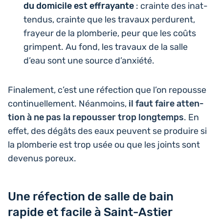
du domi­cile est effrayante
: crainte des inat­
ten­dus, crainte que les travaux per­durent,
frayeur de la plom­be­rie, peur que les coûts
grimpent. Au fond, les travaux de la salle
d’eau sont une source d’anxiété.
Fina­le­ment, c’est une réfec­tion que l’on repousse
conti­nuel­le­ment. Néan­moins,
il faut faire atten­
tion à ne pas la repous­ser trop long­temps
. En
effet, des dégâts des eaux peuvent se pro­duire si
la plom­be­rie est trop usée ou que les joints sont
devenus poreux.
Une réfection de salle de bain
rapide et facile à Saint-Astier