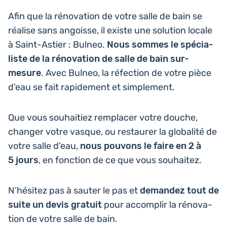
Afin que la réno­va­tion de votre salle de bain se
réalise sans angoisse, il existe une solu­tion locale
à Saint-Astier : Bulneo.
Nous sommes le spé­cia­
liste de la réno­va­tion de salle de bain sur-
mesure
. Avec Bulneo, la réfec­tion de votre pièce
d’eau se fait rapi­de­ment et simplement.
Que vous sou­hai­tiez rem­pla­cer votre douche,
changer votre vasque, ou res­tau­rer la glo­ba­li­té de
votre salle d’eau,
nous pouvons le faire en 2 à
5 jours
, en fonc­tion de ce que vous souhaitez.
N’hé­si­tez pas à sauter le pas et
deman­dez tout de
suite un devis gratuit
pour accom­plir la réno­va­
tion de votre salle de bain.