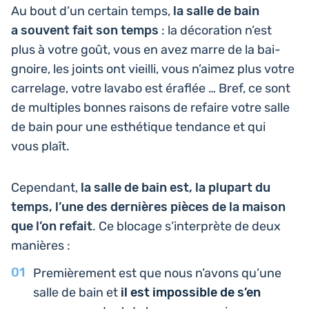
Au bout d’un certain temps,
la salle de bain
a souvent fait son temps
: la déco­ra­tion n’est
plus à votre goût, vous en avez marre de la bai­
gnoire, les joints ont vieilli, vous n’aimez plus votre
car­re­lage, votre lavabo est éraflée … Bref, ce sont
de mul­tiples bonnes raisons de refaire votre salle
de bain pour une esthé­tique ten­dance et qui
vous plaît.
Cepen­dant,
la salle de bain est, la plupart du
temps, l’une des der­nières pièces de la maison
que l’on refait
. Ce blocage s’in­ter­prète de deux
manières :
Pre­miè­re­ment est que nous n’avons qu’une
salle de bain et
il est impos­sible de s’en