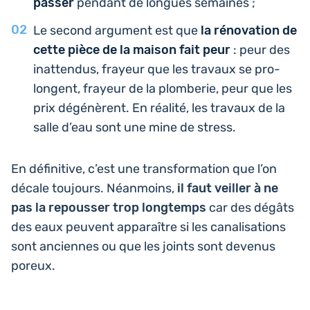
passer
pendant de longues semaines ;
Le second argu­ment est que
la réno­va­tion de
cette pièce de la maison fait peur
: peur des
inat­ten­dus, frayeur que les travaux se pro­
longent, frayeur de la plom­be­rie, peur que les
prix dégé­nèrent. En réalité, les travaux de la
salle d’eau sont une mine de stress.
En défi­ni­tive, c’est une trans­for­ma­tion que l’on
décale tou­jours. Néan­moins,
il faut veiller à ne
pas la repous­ser trop long­temps
car des dégâts
des eaux peuvent appa­raître si les cana­li­sa­tions
sont anciennes ou que les joints sont devenus
poreux.