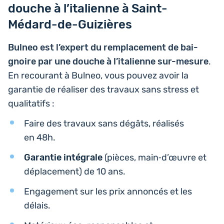
douche à l’italienne à Saint-
Médard-de-Guizières
Bulneo est l’ex­pert du rem­pla­ce­ment de bai­
gnoire par une douche à l’i­ta­lienne sur-mesure
.
En recou­rant à Bulneo, vous pouvez avoir la
garan­tie de réa­li­ser des travaux sans stress et
qualitatifs :
Faire des travaux sans dégâts, réa­li­sés
en 48h.
Garan­tie inté­grale
(pièces, main‑d’œuvre et
dépla­ce­ment) de 10 ans.
Enga­ge­ment sur les prix annon­cés et les
délais.