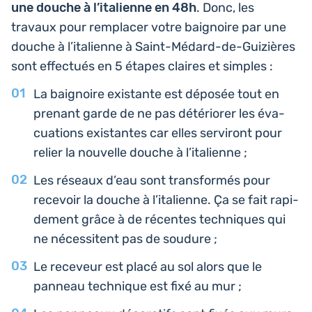
une douche à l’i­ta­lienne en 48h
. Donc, les
travaux pour rem­pla­cer votre bai­gnoire par une
douche à l’i­ta­lienne à Saint-Médard-de-Gui­zières
sont effec­tués en 5 étapes claires et simples :
La bai­gnoire exis­tante est déposée tout en
prenant garde de ne pas dété­rio­rer les éva­
cua­tions exis­tantes car elles ser­vi­ront pour
relier la nou­velle douche à l’italienne ;
Les réseaux d’eau sont trans­for­més pour
rece­voir la douche à l’i­ta­lienne. Ça se fait rapi­
de­ment grâce à de récentes tech­niques qui
ne néces­sitent pas de soudure ;
Le rece­veur est placé au sol alors que le
panneau tech­nique est fixé au mur ;