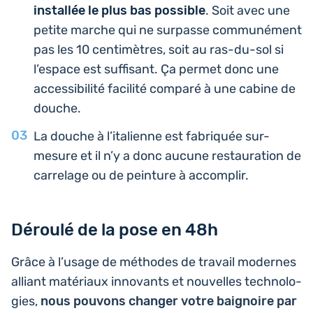
ins­tal­lée le plus bas pos­sible
. Soit avec une
petite marche qui ne sur­passe com­mu­né­ment
pas les 10 cen­ti­mètres, soit au ras-du-sol si
l’es­pace est suf­fi­sant. Ça permet donc une
acces­si­bi­li­té faci­li­té comparé à une cabine de
douche.
La douche à l’i­ta­lienne est fabri­quée sur-
mesure et il n’y a donc aucune res­tau­ra­tion de
car­re­lage ou de pein­ture à accomplir.
Déroulé de la pose en 48h
Grâce à l’usage de méthodes de travail modernes
alliant maté­riaux inno­vants et nou­velles tech­no­lo­
gies,
nous pouvons changer votre bai­gnoire par