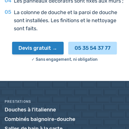
Les pan­neaux déco­ra­tifs sont fixés aux murs ;
La colonne de douche et la paroi de douche
sont ins­tal­lées. Les fini­tions et le net­toyage
sont faits.
Devis gratuit
05 35 54 37 77
✓ Sans engagement, ni obligation
PRESTATIONS
Douches à l'italienne
Combinés baignoire-douche
Salles de bain à la carte