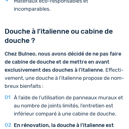
Maté­riaux éco-res­pon­sables et
incomparables.
Douche à l’italienne ou cabine de
douche ?
Chez Bulneo, nous avons décidé de ne pas faire
de cabine de douche et de mettre en avant
exclu­si­ve­ment des douches à l’i­ta­lienne
. Effec­ti­
ve­ment, une douche à l’i­ta­lienne propose de nom­
breux bienfaits :
À l’aide de l’uti­li­sa­tion de pan­neaux muraux et
au nombre de joints limités, l’entre­tien est
infé­rieur comparé à une cabine de douche.
En réno­va­tion, la douche à l’i­ta­lienne est