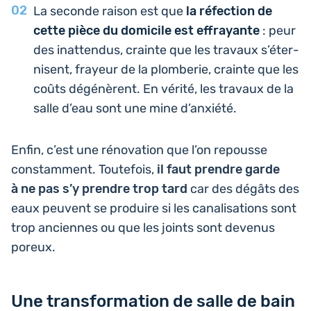
La seconde raison est que
la réfec­tion de
cette pièce du domi­cile est effrayante
: peur
des inat­ten­dus, crainte que les travaux s’é­ter­
nisent, frayeur de la plom­be­rie, crainte que les
coûts dégé­nèrent. En vérité, les travaux de la
salle d’eau sont une mine d’anxiété.
Enfin, c’est une réno­va­tion que l’on repousse
constam­ment. Tou­te­fois,
il faut prendre garde
à ne pas s’y prendre trop tard
car des dégâts des
eaux peuvent se pro­duire si les cana­li­sa­tions sont
trop anciennes ou que les joints sont devenus
poreux.
Une transformation de salle de bain