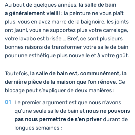
Au bout de quelques années,
la salle de bain
a géné­ra­le­ment vieilli
: la pein­ture ne vous plaît
plus, vous en avez marre de la bai­gnoire, les joints
ont jauni, vous ne sup­por­tez plus votre car­re­lage,
votre lavabo est brisée … Bref, ce sont plu­sieurs
bonnes raisons de trans­for­mer votre salle de bain
pour une esthé­tique plus nou­velle et à votre goût.
Tou­te­fois,
la salle de bain est, com­mu­né­ment, la
der­nière pièce de la maison que l’on rénove
. Ce
blocage peut s’ex­pli­quer de deux manières :
Le premier argu­ment est que nous n’avons
qu’une seule salle de bain et
nous ne pouvons
pas nous per­mettre de s’en priver
durant de
longues semaines ;