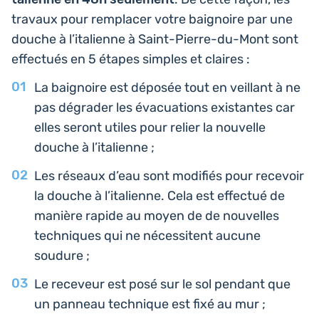
travaux pour rem­pla­cer votre bai­gnoire par une
douche à l’i­ta­lienne à Saint-Pierre-du-Mont sont
effec­tués en 5 étapes simples et claires :
La bai­gnoire est déposée tout en veillant à ne
pas dégra­der les éva­cua­tions exis­tantes car
elles seront utiles pour relier la nou­velle
douche à l’italienne ;
Les réseaux d’eau sont modi­fiés pour rece­voir
la douche à l’i­ta­lienne. Cela est effec­tué de
manière rapide au moyen de de nou­velles
tech­niques qui ne néces­sitent aucune
soudure ;
Le rece­veur est posé sur le sol pendant que
un panneau tech­nique est fixé au mur ;