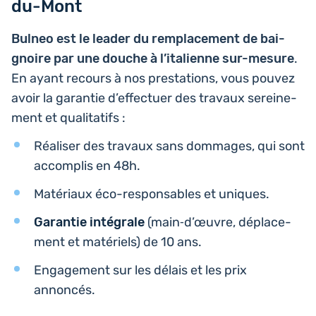
du-Mont
Bulneo est le leader du rem­pla­ce­ment de bai­
gnoire par une douche à l’i­ta­lienne sur-mesure
.
En ayant recours à nos pres­ta­tions, vous pouvez
avoir la garan­tie d’ef­fec­tuer des travaux serei­ne­
ment et qualitatifs :
Réa­li­ser des travaux sans dom­mages, qui sont
accom­plis en 48h.
Maté­riaux éco-res­pon­sables et uniques.
Garan­tie inté­grale
(main‑d’œuvre, dépla­ce­
ment et maté­riels) de 10 ans.
Enga­ge­ment sur les délais et les prix
annoncés.