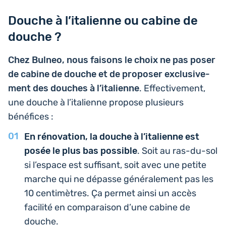
Douche à l’italienne ou cabine de
douche ?
Chez Bulneo, nous faisons le choix ne pas poser
de cabine de douche et de pro­po­ser exclu­si­ve­
ment des douches à l’i­ta­lienne
. Effec­ti­ve­ment,
une douche à l’i­ta­lienne propose plu­sieurs
bénéfices :
En réno­va­tion, la douche à l’i­ta­lienne est
posée le plus bas pos­sible
. Soit au ras-du-sol
si l’es­pace est suf­fi­sant, soit avec une petite
marche qui ne dépasse géné­ra­le­ment pas les
10 cen­ti­mètres. Ça permet ainsi un accès
faci­li­té en com­pa­rai­son d’une cabine de
douche.