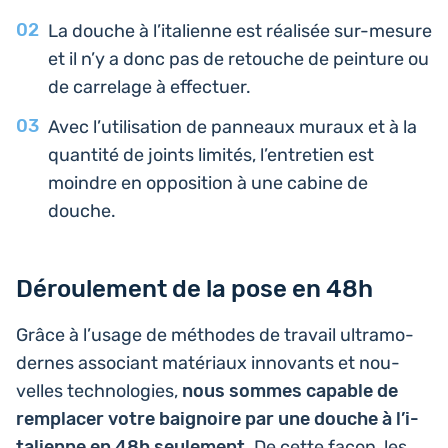
La douche à l’i­ta­lienne est réa­li­sée sur-mesure
et il n’y a donc pas de retouche de pein­ture ou
de car­re­lage à effectuer.
Avec l’uti­li­sa­tion de pan­neaux muraux et à la
quan­ti­té de joints limités, l’entre­tien est
moindre en oppo­si­tion à une cabine de
douche.
Déroulement de la pose en 48h
Grâce à l’usage de méthodes de travail ultra­mo­
dernes asso­ciant maté­riaux inno­vants et nou­
velles tech­no­lo­gies,
nous sommes capable de
rem­pla­cer votre bai­gnoire par une douche à l’i­
ta­lienne en 48h seule­ment
. De cette façon, les