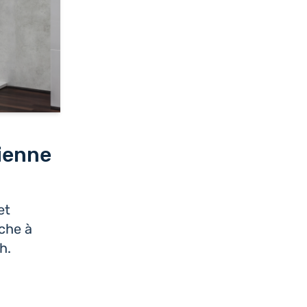
lienne
et
che à
h.