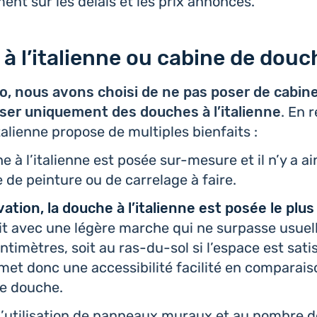
ment sur les délais et les prix annoncés.
à l’italienne ou cabine de douc
, nous avons choisi de ne pas poser de cabin
­ser uni­que­ment des douches à l’i­ta­lienne
. En r
ta­lienne propose de mul­tiples bienfaits :
 à l’i­ta­lienne est posée sur-mesure et il n’y a a
de pein­ture ou de car­re­lage à faire.
a­tion, la douche à l’i­ta­lienne est posée le plu
oit avec une légère marche qui ne sur­passe usuel­
n­ti­mètres, soit au ras-du-sol si l’es­pace est satis­
et donc une acces­si­bi­li­té faci­li­té en com­pa­rai
e douche.
’uti­li­sa­tion de pan­neaux muraux et au nombre d