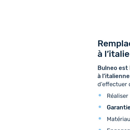
Remplac
à l’ital
Bulneo est 
à l’i­ta­lie
d’ef­fec­tue
Réa­li­se
Garan­ti
Maté­ria