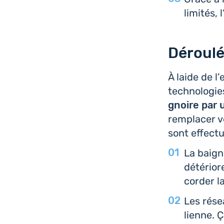
limités,
Déroulé
À laide de l
tech­no­lo­gi
gnoire par u
rem­pla­cer 
sont effec­tu
La bai­g
dété­rio­
cor­der l
Les résea
lienne. Ç