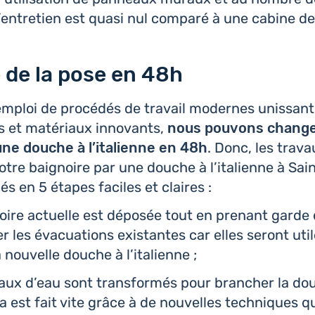
 l’entre­tien est quasi nul comparé à une cabine d
 de la pose en 48h
’em­ploi de pro­cé­dés de travail modernes unis­sant
es et maté­riaux inno­vants,
nous pouvons changer
ne douche à l’i­ta­lienne en 48h
. Donc, les trav
votre bai­gnoire par une douche à l’i­ta­lienne à Sa
és en 5 étapes faciles et claires :
noire actuelle est déposée tout en prenant garde
rer les éva­cua­tions exis­tantes car elles seront ut
a nou­velle douche à l’italienne ;
ux d’eau sont trans­for­més pour bran­cher la douc
a est fait vite grâce à de nou­velles tech­niques q