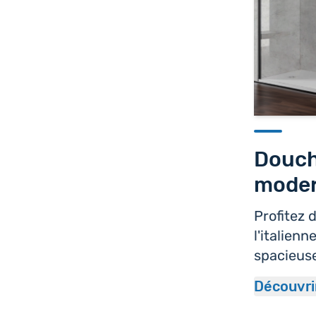
Douche
mode
Profitez 
l'italien
spacieus
Découvri