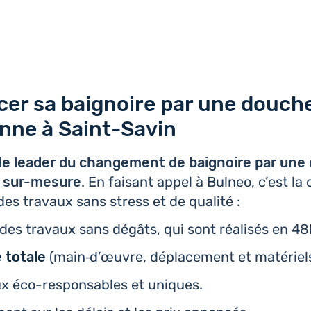
er sa baignoire par une douch
ienne à Saint-Savin
le leader du chan­ge­ment de bai­gnoire par un
nne sur-mesure
. En faisant appel à Bulneo, c’est la c
r des travaux sans stress et de qualité :
r des travaux sans dégâts, qui sont réa­li­sés en 48
e totale
(main‑d’œuvre, dépla­ce­ment et maté­riel
ux éco-res­pon­sables et uniques.