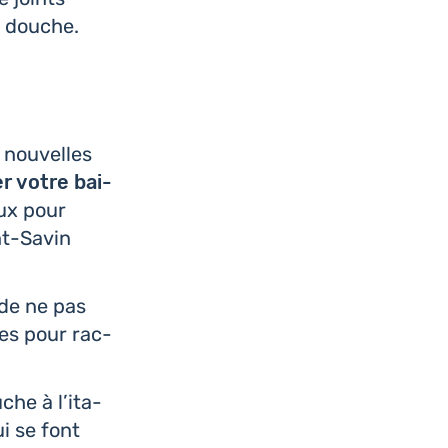
e douche.
 nou­velles
 votre bai­
aux pour
int-Savin
 de ne pas
iles pour rac­
he à l’i­ta­
ui se font