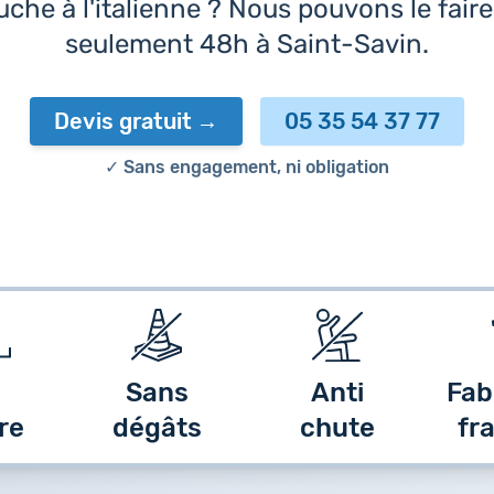
che à l'italienne ? Nous pouvons le fair
seulement 48h à Saint-Savin.
Devis gratuit
05 35 54 37 77
✓ Sans engagement, ni obligation
Sans
Anti
Fab
re
dégâts
chute
fr