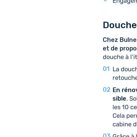
Enga­ge­
Douche 
Chez Bulneo
et de pro­po
douche à l’i­
La douche
retouche 
En réno­v
sible
. S
les 10 ce
Cela perm
cabine d
Grâce à l