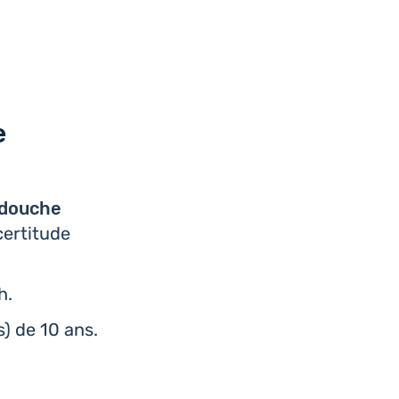
e
e douche
er­ti­tude
h.
s) de 10 ans.