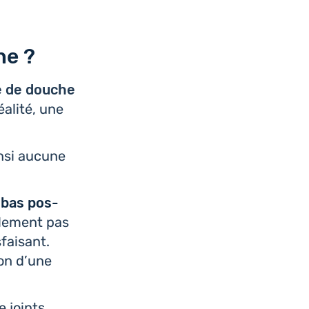
he ?
e de douche
éalité, une
insi aucune
s bas pos­
le­ment pas
fai­sant.
­son d’une
e joints