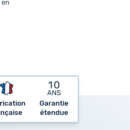
e en
rication
Garantie
ançaise
étendue