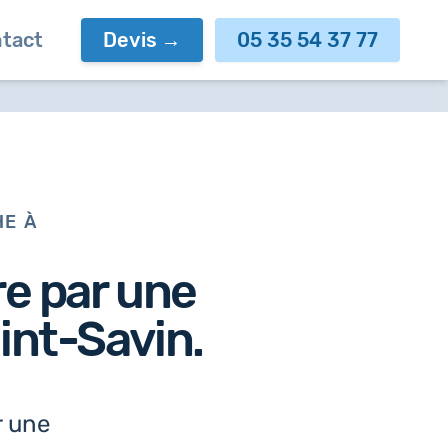
tact
Devis
05 35 54 37 77
HE À
re par
une
int-Savin.
r une