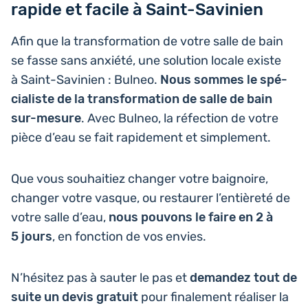
rapide et facile à Saint-Savinien
Afin que la trans­for­ma­tion de votre salle de bain
se fasse sans anxiété, une solu­tion locale existe
à Saint-Savi­nien : Bulneo.
Nous sommes le spé­
cia­liste de la trans­for­ma­tion de salle de bain
sur-mesure
. Avec Bulneo, la réfec­tion de votre
pièce d’eau se fait rapi­de­ment et simplement.
Que vous sou­hai­tiez changer votre bai­gnoire,
changer votre vasque, ou res­tau­rer l’en­tiè­re­té de
votre salle d’eau,
nous pouvons le faire en 2 à
5 jours
, en fonc­tion de vos envies.
N’hé­si­tez pas à sauter le pas et
deman­dez tout de
suite un devis gratuit
pour fina­le­ment réa­li­ser la