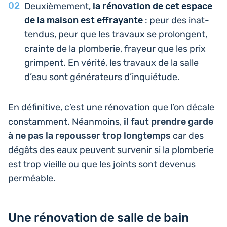
Deuxiè­me­ment,
la réno­va­tion de cet espace
de la maison est effrayante
: peur des inat­
ten­dus, peur que les travaux se pro­longent,
crainte de la plom­be­rie, frayeur que les prix
grimpent. En vérité, les travaux de la salle
d’eau sont géné­ra­teurs d’inquiétude.
En défi­ni­tive, c’est une réno­va­tion que l’on décale
constam­ment. Néan­moins,
il faut prendre garde
à ne pas la repous­ser trop long­temps
car des
dégâts des eaux peuvent sur­ve­nir si la plom­be­rie
est trop vieille ou que les joints sont devenus
perméable.
Une rénovation de salle de bain