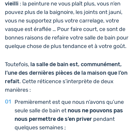
vieilli
: la pein­ture ne vous plaît plus, vous n’en
pouvez plus de la bai­gnoire, les joints ont jauni,
vous ne sup­por­tez plus votre car­re­lage, votre
vasque est éraflée … Pour faire court, ce sont de
bonnes raisons de refaire votre salle de bain pour
quelque chose de plus ten­dance et à votre goût.
Tou­te­fois,
la salle de bain est, com­mu­né­ment,
l’une des der­nières pièces de la maison que l’on
refait
. Cette réti­cence s’in­ter­prète de deux
manières :
Pre­miè­re­ment est que nous n’avons qu’une
seule salle de bain et
nous ne pouvons pas
nous per­mettre de s’en priver
pendant
quelques semaines ;