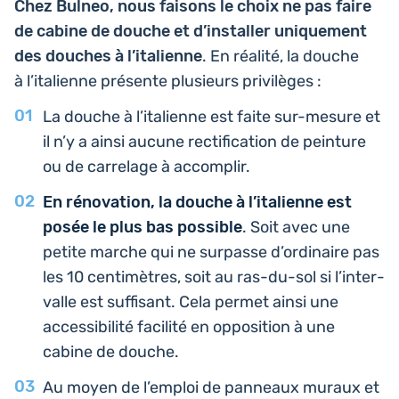
Chez Bulneo, nous faisons le choix ne pas faire
de cabine de douche et d’ins­tal­ler uni­que­ment
des douches à l’i­ta­lienne
. En réalité, la douche
à l’i­ta­lienne pré­sente plu­sieurs privilèges :
La douche à l’i­ta­lienne est faite sur-mesure et
il n’y a ainsi aucune rec­ti­fi­ca­tion de pein­ture
ou de car­re­lage à accomplir.
En réno­va­tion, la douche à l’i­ta­lienne est
posée le plus bas pos­sible
. Soit avec une
petite marche qui ne sur­passe d’or­di­naire pas
les 10 cen­ti­mètres, soit au ras-du-sol si l’in­ter­
valle est suf­fi­sant. Cela permet ainsi une
acces­si­bi­li­té faci­li­té en oppo­si­tion à une
cabine de douche.
Au moyen de l’em­ploi de pan­neaux muraux et