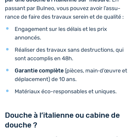
passant par Bulneo, vous pouvez avoir l’as­su­
rance de faire des travaux serein et de qualité :
Enga­ge­ment sur les délais et les prix
annoncés.
Réa­li­ser des travaux sans des­truc­tions, qui
sont accom­plis en 48h.
Garan­tie com­plète
(pièces, main‑d’œuvre et
dépla­ce­ment) de 10 ans.
Maté­riaux éco-res­pon­sables et uniques.
Douche à l’italienne ou cabine de
douche ?