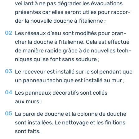
veillant à ne pas dégra­der les éva­cua­tions
pré­sentes car elles seront utiles pour rac­cor­
der la nou­velle douche à l’italienne ;
Les réseaux d’eau sont modi­fiés pour bran­
cher la douche à l’i­ta­lienne. Cela est effec­tué
de manière rapide grâce à de nou­velles tech­
niques qui se font sans soudure ;
Le rece­veur est ins­tal­lé sur le sol pendant que
un panneau tech­nique est ins­tal­lé au mur ;
Les pan­neaux déco­ra­tifs sont collés
aux murs ;
La paroi de douche et la colonne de douche
sont ins­tal­lées. Le net­toyage et les fini­tions
sont faits.