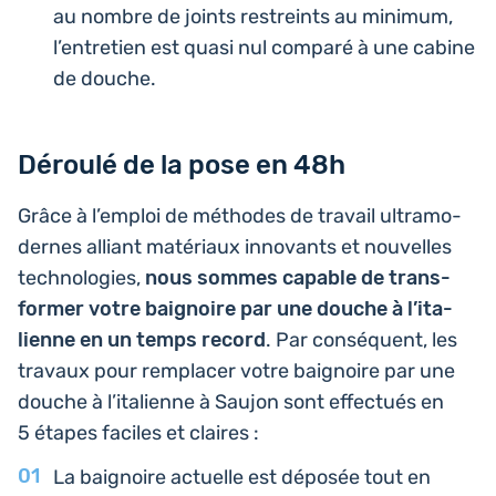
au nombre de joints res­treints au minimum,
l’entre­tien est quasi nul comparé à une cabine
de douche.
Déroulé de la pose en 48h
Grâce à l’em­ploi de méthodes de travail ultra­mo­
dernes alliant maté­riaux inno­vants et nou­velles
tech­no­lo­gies,
nous sommes capable de trans­
for­mer votre bai­gnoire par une douche à l’i­ta­
lienne en un temps record
. Par consé­quent, les
travaux pour rem­pla­cer votre bai­gnoire par une
douche à l’i­ta­lienne à Saujon sont effec­tués en
5 étapes faciles et claires :
La bai­gnoire actuelle est déposée tout en