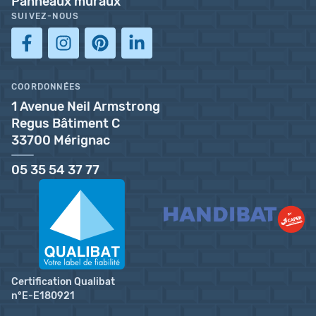
Panneaux muraux
SUIVEZ-NOUS
COORDONNÉES
1 Avenue Neil Armstrong
Regus Bâtiment C
33700 Mérignac
05 35 54 37 77
Certification Qualibat
n°E-E180921