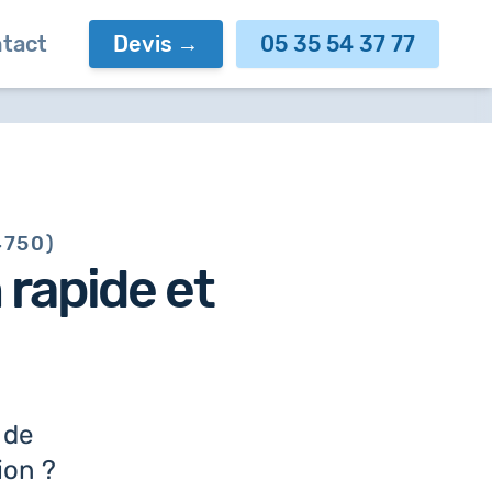
tact
Devis
05 35 54 37 77
4750)
n
rapide et
 de
ion ?