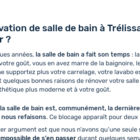
ation de salle de bain à Trélissa
r ?
ques années,
la salle de bain a fait son temps
: l
 votre goût, vous en avez marre de la bai­gnoire, le
e sup­por­tez plus votre car­re­lage, votre lavabo e
t quelques bonnes raisons de rénover votre salle
thé­tique plus moderne et à votre goût.
la salle de bain est, com­mu­né­ment, la der­nière
nous refai­sons
. Ce blocage appa­raît pour deux 
er argu­ment est que nous n’avons qu’une seule s
 impos­sible de s’en passer
durant quelques sema