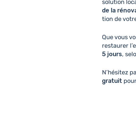
solu­tion loc
de la réno­v
tion de votr
Que vous vou
res­tau­rer l’
5 jours
, sel
N’hé­si­tez 
gratuit
pour 