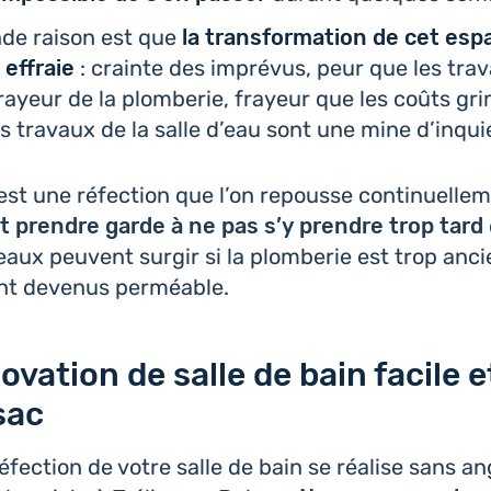
de raison est que
la trans­for­ma­tion de cet es
 effraie
: crainte des impré­vus, peur que les trav
frayeur de la plom­be­rie, frayeur que les coûts gr
les travaux de la salle d’eau sont une mine d’inqu
c’est une réfec­tion que l’on repousse conti­nuel­le
aut prendre garde à ne pas s’y prendre trop tard
aux peuvent surgir si la plom­be­rie est trop anc
sont devenus perméable.
vation de salle de bain facile e
sac
réfec­tion de votre salle de bain se réalise sans a