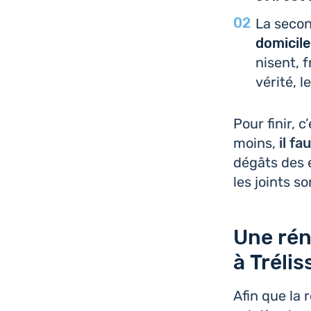
La secon
domi­cile
nisent, 
vérité, 
Pour finir, 
moins,
il f
dégâts des e
les joints 
Une réno
à Trélis
Afin que la 