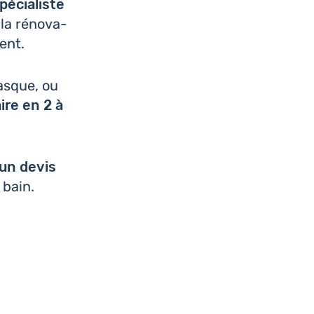
­cia­liste
la réno­va­
ent.
vasque, ou
ire en 2 à
 un devis
 bain.