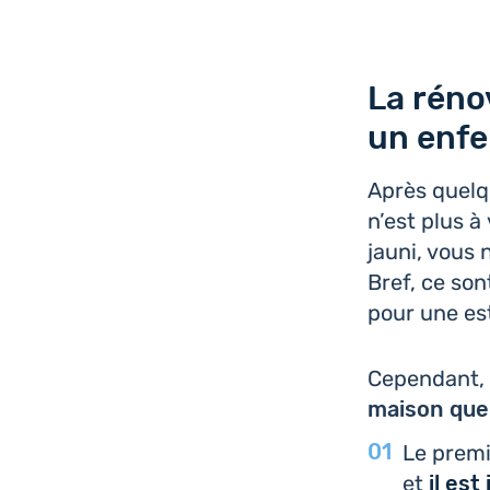
La rénov
un enfe
Après quel
n’est plus à
jauni, vous n
Bref, ce son
pour une es
Cepen­dant,
maison que 
Le premi
et
il est