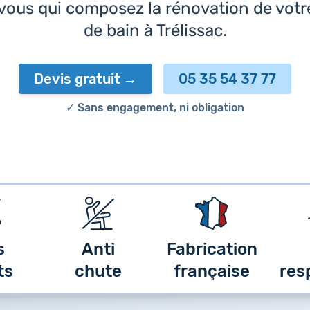
 vous qui composez la rénovation de votre
de bain à Trélissac.
Devis gratuit
05 35 54 37 77
✓ Sans engagement, ni obligation
s
Anti
Fabrication
ts
chute
française
res