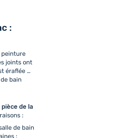
c :
a pein­ture
s joints ont
st éraflée …
 de bain
 pièce de la
raisons :
alle de bain
ines ;