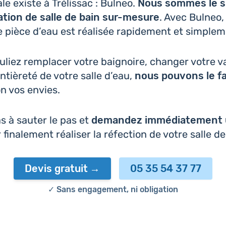
ale existe à Tré­lis­sac : Bulneo.
Nous sommes le spé
a­tion de salle de bain sur-mesure
. Avec Bulneo, 
e pièce d’eau est réa­li­sée rapi­de­ment et simplem
liez rem­pla­cer votre bai­gnoire, changer votre 
en­tiè­re­té de votre salle d’eau,
nous pouvons le fa
on vos envies.
pas à sauter le pas et
deman­dez immé­dia­te­ment
fina­le­ment réa­li­ser la réfec­tion de votre salle de
Devis gratuit
05 35 54 37 77
✓ Sans engagement, ni obligation