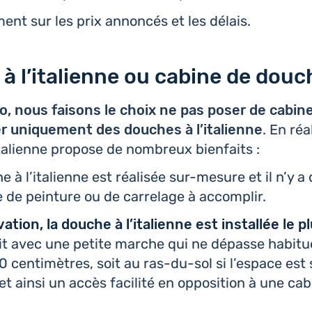
ent sur les prix annon­cés et les délais.
à l’italienne ou cabine de douc
, nous faisons le choix ne pas poser de cabin
ler uni­que­ment des douches à l’i­ta­lienne
. En réa
­ta­lienne propose de nom­breux bienfaits :
 à l’i­ta­lienne est réa­li­sée sur-mesure et il n’y 
de pein­ture ou de car­re­lage à accomplir.
a­tion, la douche à l’i­ta­lienne est ins­tal­lée le 
oit avec une petite marche qui ne dépasse habi­tue
0 cen­ti­mètres, soit au ras-du-sol si l’es­pace est s
 ainsi un accès faci­li­té en oppo­si­tion à une ca