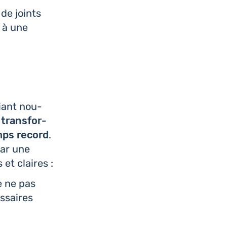
 de joints
é à une
lliant nou­
 trans­for­
emps record
.
par une
 et claires :
e ne pas
s­saires