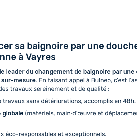
er sa baignoire par une douch
ienne à Vayres
le leader du chan­ge­ment de bai­gnoire par un
nne sur-mesure
. En faisant appel à Bulneo, c’est l’a
 des travaux serei­ne­ment et de qualité :
 travaux sans dété­rio­ra­tions, accom­plis en 48h.
e globale
(maté­riels, main‑d’œuvre et dépla­ce­me
ux éco-res­pon­sables et exceptionnels.