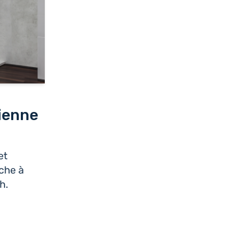
lienne
et
che à
h.