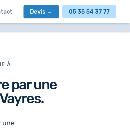
tact
Devis
05 35 54 37 77
HE À
re par
une
 Vayres.
r une