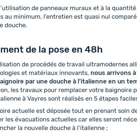
’uti­li­sa­tion de pan­neaux muraux et à la quan­ti­té
nts au minimum, l’entre­tien est quasi nul compar
e douche.
ment de la pose en 48h
i­li­sa­tion de pro­cé­dés de travail ultra­mo­dernes a
o­lo­gies et maté­riaux inno­vants,
nous arri­vons à
ai­gnoire par une douche à l’i­ta­lienne en un t
on, les travaux pour rem­pla­cer votre bai­gnoire 
ta­lienne à Vayres sont réa­li­sés en 5 étapes faciles
noire actuelle est déposée tout en prenant soin d
rer les éva­cua­tions actuelles car elles seront néce
­cher la nou­velle douche à l’italienne ;