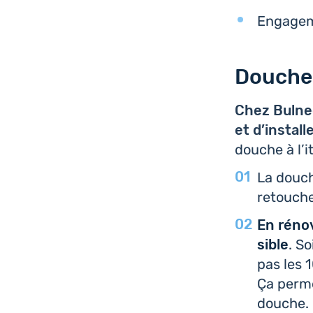
Enga­ge­m
Douche 
Chez Bulneo
et d’ins­tal­
douche à l’i
La douche
retouche 
En réno­v
sible
. S
pas les 1
Ça permet
douche.