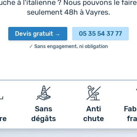
che à l'italienne ? Nous pouvons le fair
seulement 48h à Vayres.
Devis gratuit
05 35 54 37 77
✓ Sans engagement, ni obligation
Sans
Anti
Fab
re
dégâts
chute
fr