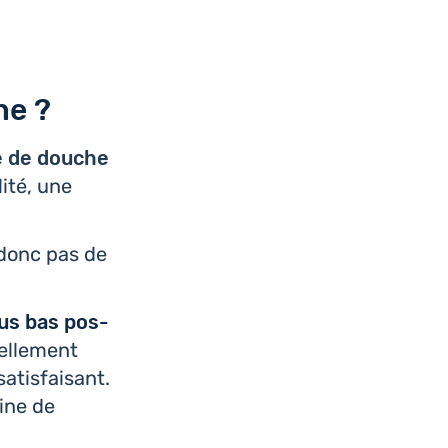
he ?
e de douche
lité, une
a donc pas de
plus bas pos­
l­le­ment
atis­fai­sant.
bine de