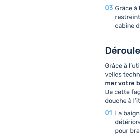
Grâce à l
res­trei
cabine d
Déroule
Grâce à l’u­t
velles tech­n
mer votre b
De cette faç
douche à l’i­
La bai­g
dété­rio­
pour bran