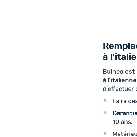
Remplac
à l’ital
Bulneo est 
à l’i­ta­lie
d’ef­fec­tuer
Faire des
Garan­ti
10 ans.
Maté­ria