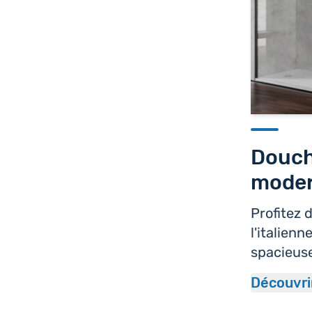
Douche
mode
Profitez 
l'italien
spacieus
Découvri