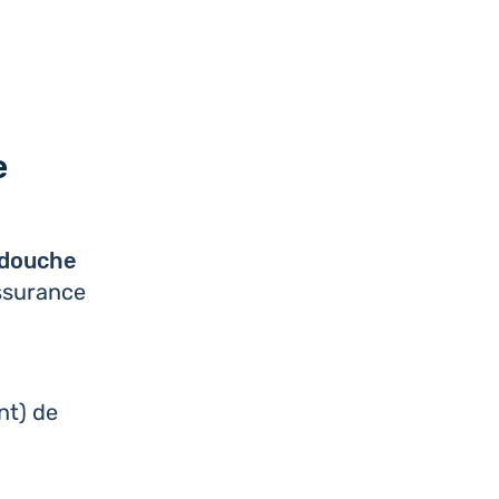
e
e douche
s­su­rance
nt) de