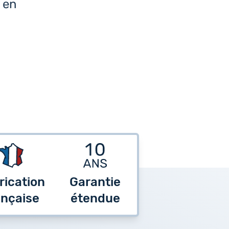
e en
rication
Garantie
ançaise
étendue